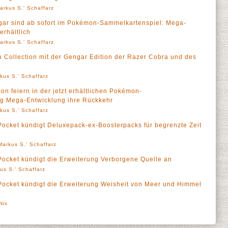
arkus S.' Schaffarz
ar sind ab sofort im Pokémon-Sammelkartenspiel: Mega-
erhältlich
arkus S.' Schaffarz
 Collection mit der Gengar Edition der Razer Cobra und des
kus S.' Schaffarz
 feiern in der jetzt erhältlichen Pokémon-
g Mega-Entwicklung ihre Rückkehr
kus S.' Schaffarz
cket kündigt Deluxepack-ex-Boosterpacks für begrenzte Zeit
Markus S.' Schaffarz
cket kündigt die Erweiterung Verborgene Quelle an
us S.' Schaffarz
cket kündigt die Erweiterung Weisheit von Meer und Himmel
Nix