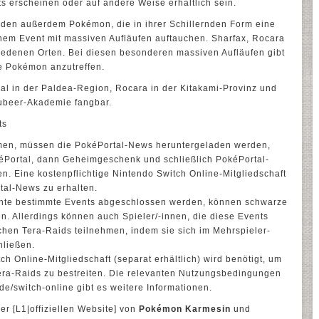
ts erscheinen oder auf andere Weise erhältlich sein.
en außerdem Pokémon, die in ihrer Schillernden Form eine
nem Event mit massiven Aufläufen auftauchen. Sharfax, Rocara
iedenen Orten. Bei diesen besonderen massiven Aufläufen gibt
e Pokémon anzutreffen.
al in der Paldea-Region, Rocara in der Kitakami-Provinz und
aubeer-Akademie fangbar.
ts
men, müssen die PokéPortal-News heruntergeladen werden,
Portal, dann Geheimgeschenk und schließlich PokéPortal-
 Eine kostenpflichtige Nintendo Switch Online-Mitgliedschaft
rtal-News zu erhalten.
hte bestimmte Events abgeschlossen werden, können schwarze
n. Allerdings können auch Spieler/-innen, die diese Events
chen Tera-Raids teilnehmen, indem sie sich im Mehrspieler-
hließen.
ch Online-Mitgliedschaft (separat erhältlich) wird benötigt, um
Tera-Raids zu bestreiten. Die relevanten Nutzungsbedingungen
e/switch-online gibt es weitere Informationen.
er [L1|offiziellen Website] von
Pokémon Karmesin
und