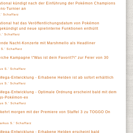
tional kündigt nach der Einführung der Pokémon Champions
ns-Turnier an
' Schaffarz
ional hat das Veröffentlichungsdatum von Pokémon
ekündigt und neue spielinterne Funktionen enthüllt
.' Schaffarz
ende Nacht-Konzerte mit Marshmello als Headliner
 S.' Schaffarz
iche Kampagne \"Was ist dein Favorit?\" zur Feier von 30
us S.' Schaffarz
ga-Entwicklung - Erhabene Helden ist ab sofort erhältlich
us S.' Schaffarz
ega-Entwicklung - Optimale Ordnung erscheint bald mit dem
ngs-Pokémon-ex
us S.' Schaffarz
 kehrt morgen mit der Premiere von Staffel 3 zu TOGGO On
arkus S.' Schaffarz
ega-Entwicklung - Erhabene Helden erscheint bald