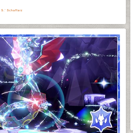
 S.' Schaffarz