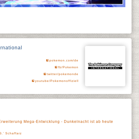
national
pokemon.com/de
fb/Pokemon
twitter/pokemonde
youtube/Pokemonoffiziell
weiterung Mega-Entwicklung - Dunkelnacht ist ab heute
S.' Schaffarz