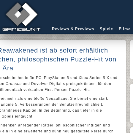
Reviews & Previews
Spiele
Filme
Reawakened ist ab sofort erhältlich
schen, philosophischen Puzzle-Hit von
 Ära
rscheint heute für PC, PlayStation 5 und Xbox Series S|X und
 von
Croteam
und Devolver Digital’s preisgekröntem, für den
llionenfach verkauften First-Person-Puzzle-Hit.
eit mehr als eine bloße Neuauflage. Sie bietet eine stark
 Engine 5, Verbesserungen der Benutzerfreundlichkeit,
randneues Kapitel, In the Beginning, das tiefer in die
Spiels eintaucht.
Nachdenken anregender Rätsel, philosophischer Intrigen und
ein in eine erweiterte und kühn neu gestaltete Reise durch