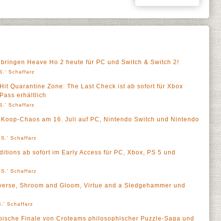
l bringen Heave Ho 2 heute für PC und Switch & Switch 2!
S.' Schaffarz
it Quarantine Zone: The Last Check ist ab sofort für Xbox
ass erhältlich
S.' Schaffarz
 Koop-Chaos am 16. Juli auf PC, Nintendo Switch und Nintendo
S.' Schaffarz
ions ab sofort im Early Access für PC, Xbox, PS 5 und
S.' Schaffarz
verse, Shroom and Gloom, Virtue and a Sledgehammer und
.' Schaffarz
 epische Finale von Croteams philosophischer Puzzle-Saga und