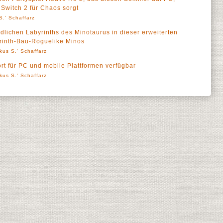
Switch 2 für Chaos sorgt
S.' Schaffarz
dlichen Labyrinths des Minotaurus in dieser erweiterten
rinth-Bau-Roguelike Minos
kus S.' Schaffarz
ort für PC und mobile Plattformen verfügbar
kus S.' Schaffarz