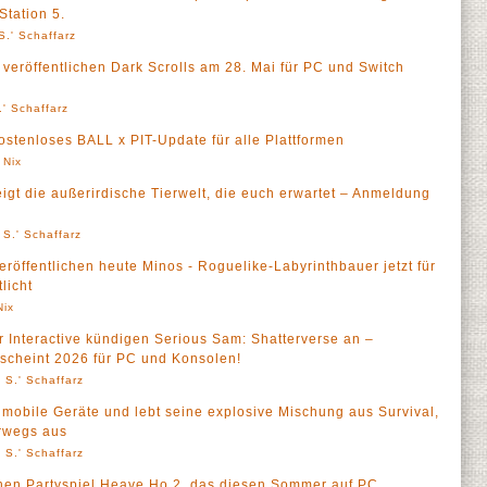
Station 5.
S.' Schaffarz
 veröffentlichen Dark Scrolls am 28. Mai für PC und Switch
' Schaffarz
 kostenloses BALL x PIT-Update für alle Plattformen
 Nix
t die außerirdische Tierwelt, die euch erwartet – Anmeldung
 S.' Schaffarz
veröffentlichen heute Minos - Roguelike-Labyrinthbauer jetzt für
licht
Nix
r Interactive kündigen Serious Sam: Shatterverse an –
scheint 2026 für PC und Konsolen!
 S.' Schaffarz
 mobile Geräte und lebt seine explosive Mischung aus Survival,
erwegs aus
 S.' Schaffarz
rnen Partyspiel Heave Ho 2, das diesen Sommer auf PC,