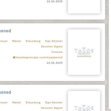
10.04.2025
akened
teuer
Rätsel
Erkundung
Ego-Shooter
Devolver Digital
Croteam
thetalosprinciple.com/reawakened
10.04.2025
akened
teuer
Rätsel
Erkundung
Ego-Shooter
Devolver Digital