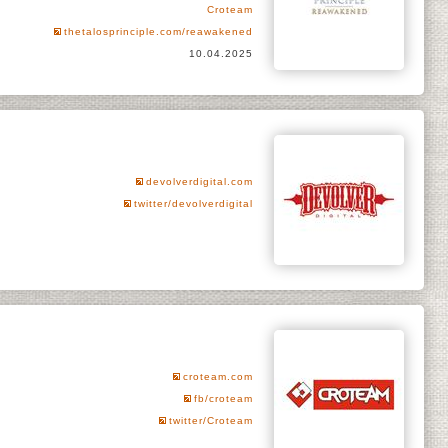
Croteam
thetalosprinciple.com/reawakened
10.04.2025
devolverdigital.com
twitter/devolverdigital
croteam.com
fb/croteam
twitter/Croteam