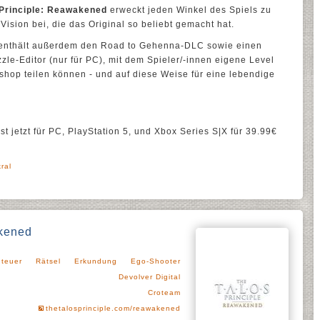
 Principle: Reawakened
erweckt jeden Winkel des Spiels zu
ision bei, die das Original so beliebt gemacht hat.
enthält außerdem den Road to Gehenna-DLC sowie einen
zle-Editor (nur für PC), mit dem Spieler/-innen eigene Level
hop teilen können - und auf diese Weise für eine lebendige
st jetzt für PC, PlayStation 5, und Xbox Series S|X für 39.99€
kral
akened
teuer
Rätsel
Erkundung
Ego-Shooter
Devolver Digital
Croteam
thetalosprinciple.com/reawakened