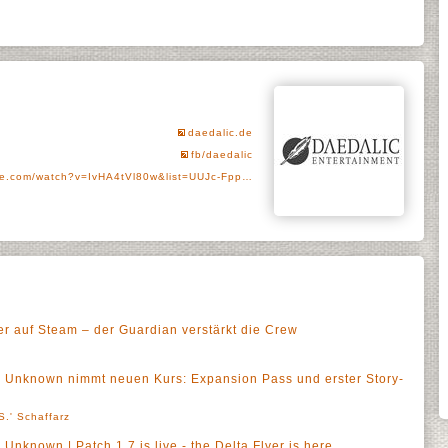
daedalic.de
fb/daedalic
e.com/watch?v=IvHA4tVl80w&list=UUJc-Fpp…
er auf Steam – der Guardian verstärkt die Crew
he Unknown nimmt neuen Kurs: Expansion Pass und erster Story-
S.' Schaffarz
 Unknown | Patch 1.7 is live - the Delta Flyer is here