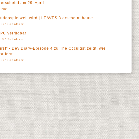
 erscheint am 29. April
 Nix
Videospielwelt wird | LEAVES 3 erscheint heute
 S.' Schaffarz
 PC verfügbar
 S.' Schaffarz
rst“ - Dev Diary-Episode 4 zu The Occultist zeigt, wie
r formt
 S.' Schaffarz