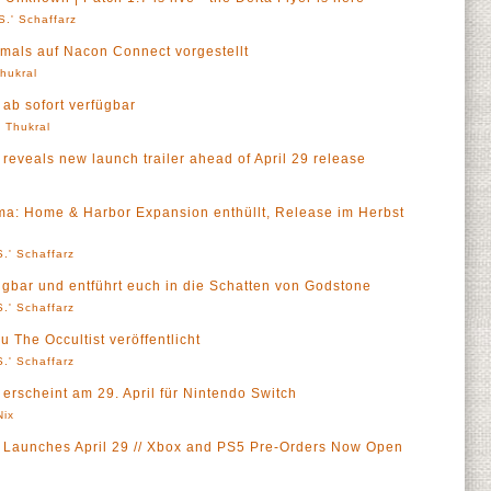
S.' Schaffarz
tmals auf Nacon Connect vorgestellt
Thukral
 ab sofort verfügbar
' Thukral
 reveals new launch trailer ahead of April 29 release
ma: Home & Harbor Expansion enthüllt, Release im Herbst
.' Schaffarz
rfügbar und entführt euch in die Schatten von Godstone
.' Schaffarz
 The Occultist veröffentlicht
.' Schaffarz
 erscheint am 29. April für Nintendo Switch
Nix
s Launches April 29 // Xbox and PS5 Pre-Orders Now Open