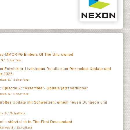
tasy-MMORPG Embers Of The Uncrowned
 S.' Schaffarz
 im Entwickler-Livestream Details zum Dezember-Update und
hr 2026
rkus S.' Schaffarz
: Episode 2: “Assemble”- Update jetzt verfügbar
rkus S.' Schaffarz
t großes Update mit Schwertern, einem neuen Dungeon und
us S.' Schaffarz
tta stürzt sich in The First Descendant
Markus S.' Schaffarz