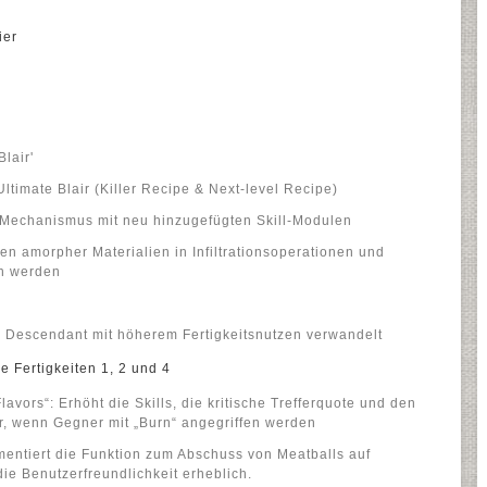
ier
Blair'
ltimate Blair (Killer Recipe & Next-level Recipe)
 Mechanismus mit neu hinzugefügten Skill-Modulen
n amorpher Materialien in Infiltrationsoperationen und
n werden
en Descendant mit höherem Fertigkeitsnutzen verwandelt
ie Fertigkeiten 1, 2 und 4
Flavors“: Erhöht die Skills, die kritische Trefferquote und den
er, wenn Gegner mit „Burn“ angegriffen werden
ementiert die Funktion zum Abschuss von Meatballs auf
ie Benutzerfreundlichkeit erheblich.