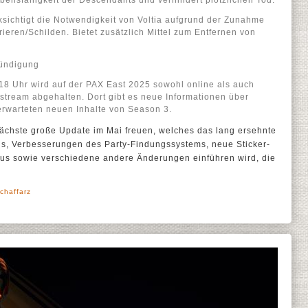
ensfähigkeit der Descendants und verhindert plötzlichen Tod.
ksichtigt die Notwendigkeit von Voltia aufgrund der Zunahme
ieren/Schilden. Bietet zusätzlich Mittel zum Entfernen von
ündigung
18 Uhr wird auf der PAX East 2025 sowohl online als auch
vestream abgehalten. Dort gibt es neue Informationen über
erwarteten neuen Inhalte von Season 3.
nächste große Update im Mai freuen, welches das lang ersehnte
s, Verbesserungen des Party-Findungssystems, neue Sticker-
s sowie verschiedene andere Änderungen einführen wird, die
chaffarz