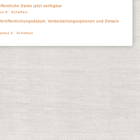
öffentliche Demo jetzt verfügbar
us S.' Schaffarz
 Veröffentlichungsdatum, Vorbestellungsoptionen und Details
arkus S.' Schaffarz