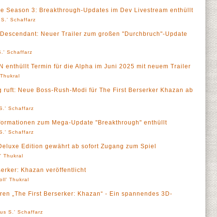
ve Season 3: Breakthrough-Updates im Dev Livestream enthüllt
S.' Schaffarz
 Descendant: Neuer Trailer zum großen "Durchbruch"-Update
.' Schaffarz
 enthüllt Termin für die Alpha im Juni 2025 mit neuem Trailer
' Thukral
g ruft: Neue Boss-Rush-Modi für The First Berserker Khazan ab
S.' Schaffarz
nformationen zum Mega-Update "Breakthrough" enthüllt
S.' Schaffarz
 Deluxe Edition gewährt ab sofort Zugang zum Spiel
l' Thukral
serker: Khazan veröffentlicht
oll' Thukral
en „The First Berserker: Khazan“ - Ein spannendes 3D-
us S.' Schaffarz