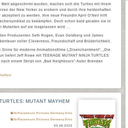
Welt abgeschirmt wurden, machen sich die Turtles mit ihrem
erzen der New Yorker zu erobern und durch ihre heldenhaften
akzeptiert zu werden. Ihre neue Freundin April O’Neil hilft
rechersyndikat zu bekämpfen. Doch schon bald geraten sie in
n Mutanten auf sie losgelassen wird …
 den Produzenten Seth Rogen, Evan Goldberg und James
benteuer voller Cleverness, Freundschaft und Brüderlichkeit.
 Sinne für moderne Animationsfilme („Disenchantment“, „Die
 nun liefert Jeff Rowe mit TEENAGE MUTANT NINJA TURTLES:
ach einem Skript von „Bad Neighbours“-Autor Brendan
haffarz
 TURTLES: MUTANT MAYHEM
fb/Paramount.Pictures.Germany.Kino
fb/Paramount.Pictures.Germany.Kino
03.08.2023