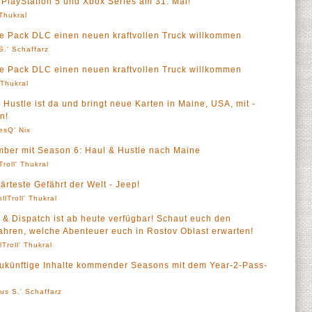
PlayStation 5 und Xbox Series am 31. Mai!
 Thukral
e Pack DLC einen neuen kraftvollen Truck willkommen
S.' Schaffarz
e Pack DLC einen neuen kraftvollen Truck willkommen
' Thukral
ustle ist da und bringt neue Karten in Maine, USA, mit -
n!
esQ' Nix
ber mit Season 6: Haul & Hustle nach Maine
Troll' Thukral
rteste Gefährt der Welt - Jeep!
ollTroll' Thukral
& Dispatch ist ab heute verfügbar! Schaut euch den
fahren, welche Abenteuer euch in Rostov Oblast erwarten!
lTroll' Thukral
ukünftige Inhalte kommender Seasons mit dem Year-2-Pass-
us S.' Schaffarz