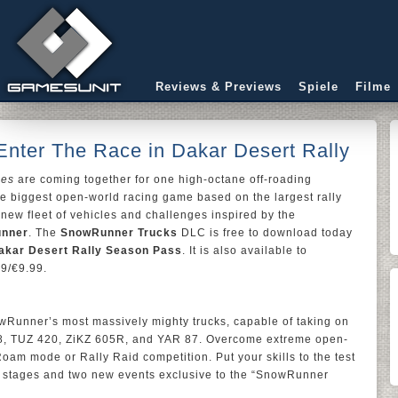
Reviews & Previews
Spiele
Filme
nter The Race in Dakar Desert Rally
mes
are coming together for one high-octane off-roading
he biggest open-world racing game based on the largest rally
a new fleet of vehicles and challenges inspired by the
nner
. The
SnowRunner Trucks
DLC is free to download today
akar Desert Rally Season Pass
. It is also available to
9/€9.99.
owRunner’s most massively mighty trucks, capable of taking on
08, TUZ 420, ZiKZ 605R, and YAR 87. Overcome extreme open-
oam mode or Rally Raid competition. Put your skills to the test
w stages and two new events exclusive to the “SnowRunner