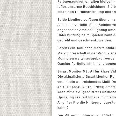
Farbgenauigkeit erhalten bleiben -
reflexionsarme Beschichtung. Sie b
modernen Hartbeschichtung und Ob
Beide Monitore verfügen über ein 
Aussehen verleiht. Beim Spielen ve
angepasstes Ambient Lighting unter
Unterstützung beim Spielen kann da
gedreht und geschwenkt werden.
Bereits ein Jahr nach Markteinfüh
Marktführerschaft in der Produktsp
Monitoren weiter ausgebaut werden 
Gaming-Portfolio mit firmeneigenen
Smart Monitor M8: AI für klare Vi
Die aktualisierte Smart Monitor-
vereint ein weitreichendes Multi-D
4K-UHD (3840 x 2160 Pixel) Smart M
kann mittels AI-gestützter Funktio
Upscaling skaliert Inhalte mit nie
Amplifier Pro die Hintergrundgerä
kann.9
Der M8 verfügt über einen 360-Aud