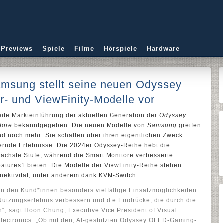
 Previews
Spiele
Filme
Hörspiele
Hardware
msung stellt seine neuen Odyssey
- und ViewFinity-Modelle vor
eite Markteinführung der aktuellen Generation der
Odyssey
tore
bekanntgegeben. Die neuen Modelle von
Samsung
greifen
d noch mehr: Sie schaffen über ihren eigentlichen Zweck
rnde Erlebnisse. Die 2024er Odyssey-Reihe hebt die
chste Stufe, während die Smart Monitore verbesserte
atures1 bieten. Die Modelle der ViewFinity-Reihe stehen
nektivität, unter anderem dank KVM-Switch.
n den Kund*innen besonders vielfältige Einsatzmöglichkeiten.
Nutzungserlebnis verbessern und die Eindrücke, die durch die
n“, sagt Hoon Chung, Executive Vice President of Visual
lectronics. „Ob mit den, AI-gestützten Odyssey OLED-Gaming-