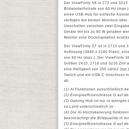
Der ViewFinity S8 in 272 und 3215 
Bildwiederholrate von 60 Hz (max.) 
einen USB-Hub für einfache Konnek
verfügen die beiden Monitore über
Umschalten zwischen zwei Eingab
Geräte mit bis zu 90 W geladen we
Monitor eine Dockingstation ersetz
Der ViewFinity S7 ist in 2715 und 3
Auflösung (3840 x 2160 Pixel), eine
von 60 Hz (max.). Der ViewFinity S
Größen 2415, 2716 und 3216 Zoll a
eine Helligkeit von 350 cd/m2 (typ
Switch und ein USB-C-Anschluss mi
ab.
(1) AI Funktionen ausschließlich
(2) Energieeffizienzklasse G auf der
(3) Gaming Hub ist nur in wenigen 
zu Land unterschiedlich ist.
(4) Die AI-Hochskalierung funktion
beeinträchtigt die Bildqualität in 
(5) Energieeffizienzklasse G auf der