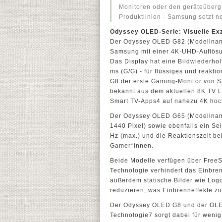
Monitoren oder den geräteübergr
Produktlinien - Samsung setzt n
Odyssey OLED-Serie: Visuelle Ex
Der Odyssey OLED G82 (Modellname
Samsung mit einer 4K-UHD-Auflösun
Das Display hat eine Bildwiederhol
ms (G/G) - für flüssiges und reakt
G8 der erste Gaming-Monitor von S
bekannt aus dem aktuellen 8K TV L
Smart TV-Apps4 auf nahezu 4K hoc
Der Odyssey OLED G65 (Modellname
1440 Pixel) sowie ebenfalls ein Sei
Hz (max.) und die Reaktionszeit bei
Gamer*innen.
Beide Modelle verfügen über Fre
Technologie verhindert das Einbre
außerdem statische Bilder wie Log
reduzieren, was Einbrenneffekte z
Der Odyssey OLED G8 und der OLED
Technologie7 sorgt dabei für wenig