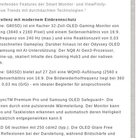
eifenden Features der Smart Monitor- und ViewFinity-
eue Trends mit durchdachten Technologien.“
zellenz mit modernem Einbrennschutz
: G80SD) ist ein flacher 32-Zoll-OLED-Gaming-Monitor von
g (3840 x 2160 Pixel) und einem Seitenverhältnis von 16:9.
frequenz von 240 Hz (max.) und eine Reaktionszeit von 0,03
ionsschnelles Gameplay. Darüber hinaus ist der Odyssey OLED
amsung mit AI-Unterstützung: Der NQ8 AI Gen3-Prozessor,
ine-up, skaliert Inhalte des Gaming Hub3 und der nativen
h.
: G60SD) bietet auf 27 Zoll eine WQHD-Auflösung (2560 x
tenverhältnis von 16:9. Die Bildwiederholfrequenz liegt bei 360
 0,03 ms (G/G) - ein idealer Begleiter für anspruchsvolle
eSyncTM Premium Pro und Samsung OLED Safeguard+. Die
nnen durch eine pulsierende Wärmeleitung. Der Monitor kann
os und Taskleisten erkennen und automatisch deren Helligkeit
usätzlich entgegenwirken kann.6
 G6 leuchten mit 250 cd/m2 (typ.). Die OLED Glare Free
 Reflexionen bei der Darstellung, während Bildschärfe und