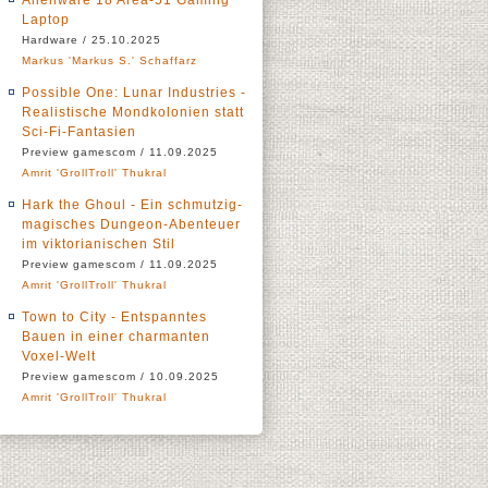
Alienware 18 Area-51 Gaming
Laptop
Hardware / 25.10.2025
Markus 'Markus S.' Schaffarz
Possible One: Lunar Industries -
Realistische Mondkolonien statt
Sci-Fi-Fantasien
Preview gamescom / 11.09.2025
Amrit 'GrollTroll' Thukral
Hark the Ghoul - Ein schmutzig-
magisches Dungeon-Abenteuer
im viktorianischen Stil
Preview gamescom / 11.09.2025
Amrit 'GrollTroll' Thukral
Town to City - Entspanntes
Bauen in einer charmanten
Voxel-Welt
Preview gamescom / 10.09.2025
Amrit 'GrollTroll' Thukral