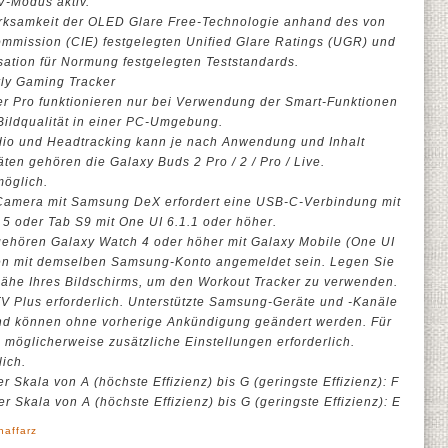
V-Modus aktiv.
Wirksamkeit der OLED Glare Free-Technologie anhand des von
ommission (CIE) festgelegten Unified Glare Ratings (UGR) und
sation für Normung festgelegten Teststandards.
ly Gaming Tracker
ier Pro funktionieren nur bei Verwendung der Smart-Funktionen
Bildqualität in einer PC-Umgebung.
dio und Headtracking kann je nach Anwendung und Inhalt
äten gehören die Galaxy Buds 2 Pro / 2 / Pro / Live.
möglich.
it Camera mit Samsung DeX erfordert eine USB-C-Verbindung mit
5 oder Tab S9 mit One UI 6.1.1 oder höher.
 gehören Galaxy Watch 4 oder höher mit Galaxy Mobile (One UI
sen mit demselben Samsung-Konto angemeldet sein. Legen Sie
 Nähe Ihres Bildschirms, um den Workout Tracker zu verwenden.
 Plus erforderlich. Unterstützte Samsung-Geräte und -Kanäle
und können ohne vorherige Ankündigung geändert werden. Für
 möglicherweise zusätzliche Einstellungen erforderlich.
lich.
r Skala von A (höchste Effizienz) bis G (geringste Effizienz): F
r Skala von A (höchste Effizienz) bis G (geringste Effizienz): E
haffarz