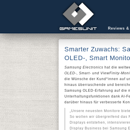
Reviews &
Smarter Zuwachs: Sa
OLED-, Smart Monitor
Samsung Electronics
hat die weltw
OLED-, Smart- und ViewFinity-Moni
die Wünsche der Kund*innen auf un
hinaus überraschende und bereiche
Samsung OLED-Erfahrung auf die nä
Unterhaltungsfunktionen dank AI-Fe
darüber hinaus für verbesserte Kon
„Unsere neuesten Monitore biete
So wollen wir übergreifend das 
Displays entstehen, intensiviere
Display Business bei Samsung E