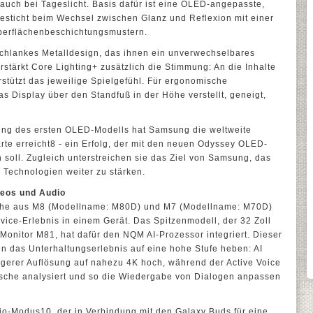
 auch bei Tageslicht. Basis dafür ist eine OLED-angepasste,
esticht beim Wechsel zwischen Glanz und Reflexion mit einer
erflächenbeschichtungsmustern.
schlankes Metalldesign, das ihnen ein unverwechselbares
rstärkt Core Lighting+ zusätzlich die Stimmung: An die Inhalte
stützt das jeweilige Spielgefühl. Für ergonomische
s Display über den Standfuß in der Höhe verstellt, geneigt,
rung des ersten OLED-Modells hat Samsung die weltweite
arte erreicht8 - ein Erfolg, der mit den neuen Odyssey OLED-
soll. Zugleich unterstreichen sie das Ziel von Samsung, das
 Technologien weiter zu stärken.
deos und Audio
Reihe aus M8 (Modellname: M80D) und M7 (Modellname: M70D)
evice-Erlebnis in einem Gerät. Das Spitzenmodell, der 32 Zoll
onitor M81, hat dafür den NQM AI-Prozessor integriert. Dieser
nen das Unterhaltungserlebnis auf eine hohe Stufe heben: AI
drigerer Auflösung auf nahezu 4K hoch, während der Active Voice
usche analysiert und so die Wiedergabe von Dialogen anpassen
io-Modus10, der in Verbindung mit den Galaxy Buds für eine