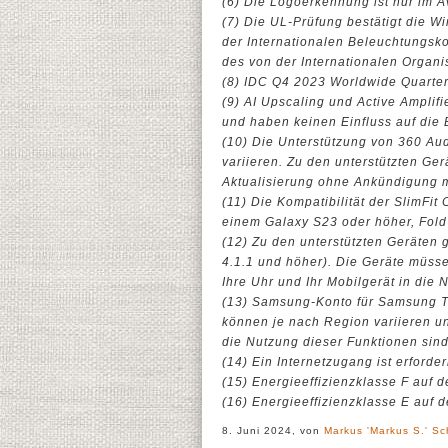
(6) Die Logoerkennung ist nur im A
(7) Die UL-Prüfung bestätigt die 
der Internationalen Beleuchtungsk
des von der Internationalen Organi
(8) IDC Q4 2023 Worldwide Quarter
(9) AI Upscaling und Active Amplif
und haben keinen Einfluss auf die 
(10) Die Unterstützung von 360 Au
variieren. Zu den unterstützten Ger
Aktualisierung ohne Ankündigung 
(11) Die Kompatibilität der SlimF
einem Galaxy S23 oder höher, Fold 
(12) Zu den unterstützten Geräten
4.1.1 und höher). Die Geräte müs
Ihre Uhr und Ihr Mobilgerät in die
(13) Samsung-Konto für Samsung TV
können je nach Region variieren 
die Nutzung dieser Funktionen sind
(14) Ein Internetzugang ist erforder
(15) Energieeffizienzklasse F auf de
(16) Energieeffizienzklasse E auf de
8. Juni 2024, von
Markus 'Markus S.' Sc