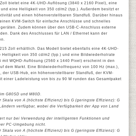
Zoll bietet eine 4K-UHD-Auflösung (3840 x 2160 Pixel), eine
und eine Helligkeit von 350 cd/m2 (typ.). Außerdem besitzt er
tivität und einen höhenverstellbaren Standfuß. Darüber hinaus
 einen KVM-Switch für einfache Anschlüsse und schnelles
egeräten. Zudem können über den USB-C-Anschluss externe
rden. Dank des Anschlusses für LAN / Ethernet kann der
en.
215 Zoll erhältlich. Das Modell bietet ebenfalls eine 4K-UHD-
 Helligkeit von 350 cd/m2 (typ.) und eine Bildwiederholrate
6 mit WQHD-Auflösung (2560 x 1440 Pixel) erscheint in den
uf dem Markt. Eine Bildwiederholfrequenz von 100 Hz (max.),
.), der USB-Hub, ein höhenverstellbarer Standfuß, der KVM-
t einer Ladeleistung von bis zu 90 W runden das Gesamtpaket
 beim G80SD und M80D.
 Skala von A (höchste Effizienz) bis G (geringste Effizienz): G
Ländern verfügbar, wobei die Verfügbarkeit der App von Land
iert nur bei Verwendung der intelligenten Funktionen und
einer PC-Umgebung nicht.
 Skala von A (höchste Effizienz) bis G (geringste Effizienz): G