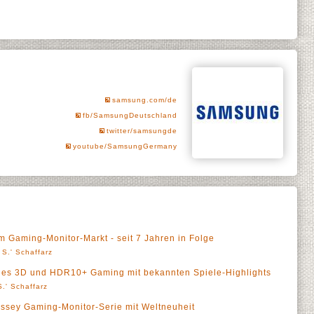
samsung.com/de
fb/SamsungDeutschland
twitter/samsungde
youtube/SamsungGermany
m Gaming-Monitor-Markt - seit 7 Jahren in Folge
 S.' Schaffarz
reies 3D und HDR10+ Gaming mit bekannten Spiele-Highlights
.' Schaffarz
ssey Gaming-Monitor-Serie mit Weltneuheit