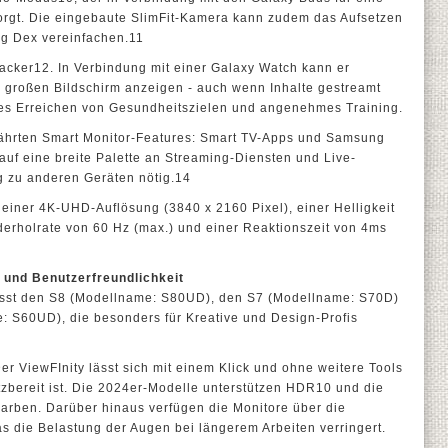
gt. Die eingebaute SlimFit-Kamera kann zudem das Aufsetzen
g Dex vereinfachen.11
racker12. In Verbindung mit einer Galaxy Watch kann er
 großen Bildschirm anzeigen - auch wenn Inhalte gestreamt
htes Erreichen von Gesundheitszielen und angenehmes Training.
währten Smart Monitor-Features: Smart TV-Apps und Samsung
auf eine breite Palette an Streaming-Diensten und Live-
ng zu anderen Geräten nötig.14
t einer 4K-UHD-Auflösung (3840 x 2160 Pixel), einer Helligkeit
ederholrate von 60 Hz (max.) und einer Reaktionszeit von 4ms
t und Benutzerfreundlichkeit
fasst den S8 (Modellname: S80UD), den S7 (Modellname: S70D)
: S60UD), die besonders für Kreative und Design-Profis
er ViewFInity lässt sich mit einem Klick und ohne weitere Tools
tzbereit ist. Die 2024er-Modelle unterstützen HDR10 und die
 Farben. Darüber hinaus verfügen die Monitore über die
as die Belastung der Augen bei längerem Arbeiten verringert.