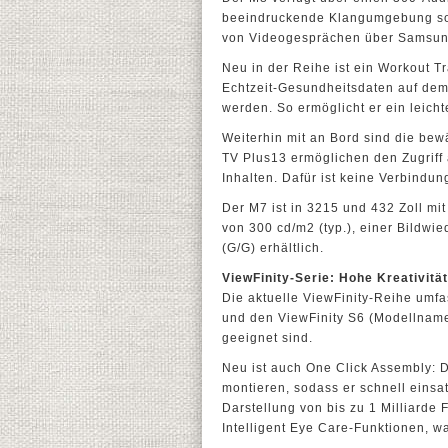
beeindruckende Klangumgebung sor
von Videogesprächen über Samsun
Neu in der Reihe ist ein Workout T
Echtzeit-Gesundheitsdaten auf dem
werden. So ermöglicht er ein leic
Weiterhin mit an Bord sind die be
TV Plus13 ermöglichen den Zugriff 
Inhalten. Dafür ist keine Verbindu
Der M7 ist in 3215 und 432 Zoll mi
von 300 cd/m2 (typ.), einer Bildwi
(G/G) erhältlich.
ViewFinity-Serie: Hohe Kreativitä
Die aktuelle ViewFinity-Reihe um
und den ViewFinity S6 (Modellname
geeignet sind.
Neu ist auch One Click Assembly: D
montieren, sodass er schnell einsa
Darstellung von bis zu 1 Milliarde
Intelligent Eye Care-Funktionen, w