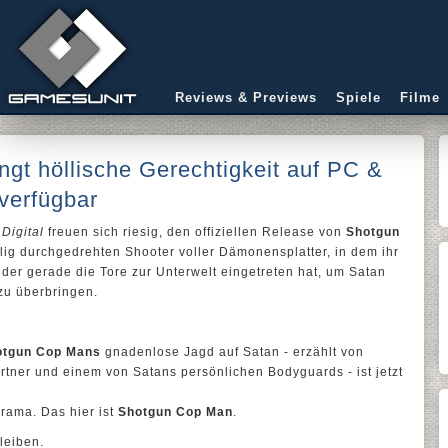
Reviews & Previews
Spiele
Filme
gt höllische Gerechtigkeit auf PC &
verfügbar
Digital
freuen sich riesig, den offiziellen Release von
Shotgun
ig durchgedrehten Shooter voller Dämonensplatter, in dem ihr
der gerade die Tore zur Unterwelt eingetreten hat, um Satan
zu überbringen.
otgun Cop Mans
gnadenlose Jagd auf Satan - erzählt von
rtner und einem von Satans persönlichen Bodyguards - ist jetzt
Drama. Das hier ist
Shotgun Cop Man
.
bleiben.