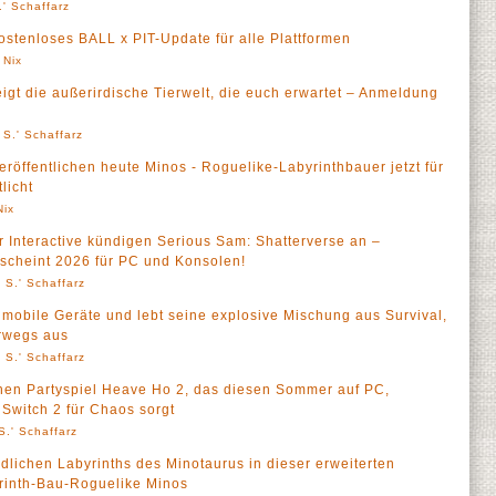
' Schaffarz
 kostenloses BALL x PIT-Update für alle Plattformen
 Nix
t die außerirdische Tierwelt, die euch erwartet – Anmeldung
 S.' Schaffarz
veröffentlichen heute Minos - Roguelike-Labyrinthbauer jetzt für
licht
Nix
r Interactive kündigen Serious Sam: Shatterverse an –
scheint 2026 für PC und Konsolen!
 S.' Schaffarz
 mobile Geräte und lebt seine explosive Mischung aus Survival,
erwegs aus
 S.' Schaffarz
rnen Partyspiel Heave Ho 2, das diesen Sommer auf PC,
Switch 2 für Chaos sorgt
S.' Schaffarz
dlichen Labyrinths des Minotaurus in dieser erweiterten
rinth-Bau-Roguelike Minos