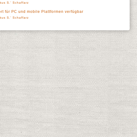
kus S.' Schaffarz
ort für PC und mobile Plattformen verfügbar
kus S.' Schaffarz