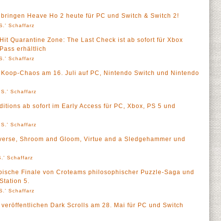
l bringen Heave Ho 2 heute für PC und Switch & Switch 2!
S.' Schaffarz
it Quarantine Zone: The Last Check ist ab sofort für Xbox
ass erhältlich
S.' Schaffarz
 Koop-Chaos am 16. Juli auf PC, Nintendo Switch und Nintendo
S.' Schaffarz
ions ab sofort im Early Access für PC, Xbox, PS 5 und
S.' Schaffarz
verse, Shroom and Gloom, Virtue and a Sledgehammer und
.' Schaffarz
 epische Finale von Croteams philosophischer Puzzle-Saga und
Station 5.
S.' Schaffarz
 veröffentlichen Dark Scrolls am 28. Mai für PC und Switch