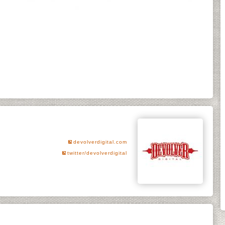
devolverdigital.com
twitter/devolverdigital