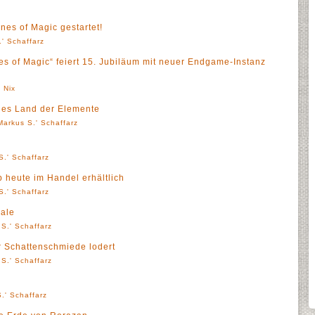
nes of Magic gestartet!
' Schaffarz
of Magic“ feiert 15. Jubiläum mit neuer Endgame-Instanz
 Nix
les Land der Elemente
Markus S.' Schaffarz
S.' Schaffarz
 heute im Handel erhältlich
S.' Schaffarz
nale
S.' Schaffarz
r Schattenschmiede lodert
S.' Schaffarz
.' Schaffarz