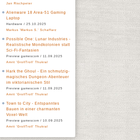
Jan Rischpeter
Alienware 18 Area-51 Gaming
Laptop
Hardware / 25.10.2025
Markus 'Markus S.' Schaffarz
Possible One: Lunar Industries -
Realistische Mondkolonien statt
Sci-Fi-Fantasien
Preview gamescom / 11.09.2025
Amrit 'GrollTroll' Thukral
Hark the Ghoul - Ein schmutzig-
magisches Dungeon-Abenteuer
im viktorianischen Stil
Preview gamescom / 11.09.2025
Amrit 'GrollTroll' Thukral
Town to City - Entspanntes
Bauen in einer charmanten
Voxel-Welt
Preview gamescom / 10.09.2025
Amrit 'GrollTroll' Thukral