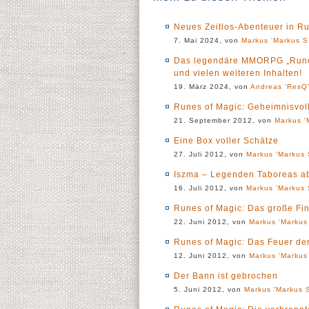
Neues Zeitlos-Abenteuer in Ru
7. Mai 2024, von
Markus 'Markus S.
Das legendäre MMORPG „Runes 
und vielen weiteren Inhalten!
19. März 2024, von
Andreas 'ResQ'
Runes of Magic: Geheimnisvol
21. September 2012, von
Markus '
Eine Box voller Schätze
27. Juli 2012, von
Markus 'Markus 
Iszma – Legenden Taboreas ab
16. Juli 2012, von
Markus 'Markus 
Runes of Magic: Das große Fi
22. Juni 2012, von
Markus 'Markus 
Runes of Magic: Das Feuer de
12. Juni 2012, von
Markus 'Markus 
Der Bann ist gebrochen
5. Juni 2012, von
Markus 'Markus S