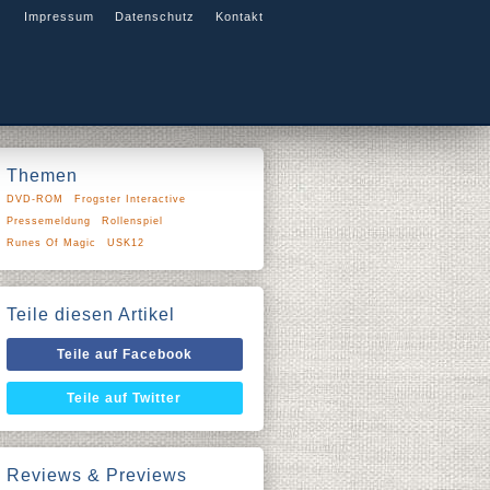
Impressum
Datenschutz
Kontakt
Themen
DVD-ROM
Frogster Interactive
Pressemeldung
Rollenspiel
Runes Of Magic
USK12
Teile diesen Artikel
Teile auf Facebook
Teile auf Twitter
Reviews & Previews