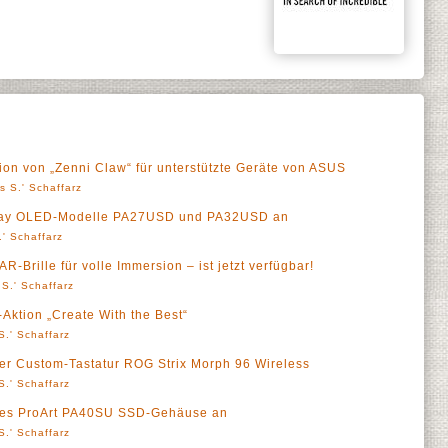
ion von „Zenni Claw“ für unterstützte Geräte von ASUS
s S.' Schaffarz
play OLED-Modelle PA27USD und PA32USD an
' Schaffarz
Brille für volle Immersion – ist jetzt verfügbar!
S.' Schaffarz
Aktion „Create With the Best“
S.' Schaffarz
er Custom-Tastatur ROG Strix Morph 96 Wireless
S.' Schaffarz
 des ProArt PA40SU SSD-Gehäuse an
S.' Schaffarz