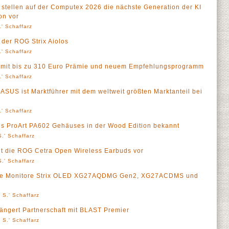
stellen auf der Computex 2026 die nächste Generation der KI
on vor
' Schaffarz
der ROG Strix Aiolos
' Schaffarz
 mit bis zu 310 Euro Prämie und neuem Empfehlungsprogramm
' Schaffarz
ASUS ist Marktführer mit dem weltweit größten Marktanteil bei
' Schaffarz
es ProArt PA602 Gehäuses in der Wood Edition bekannt
.' Schaffarz
lt die ROG Cetra Open Wireless Earbuds vor
.' Schaffarz
ue Monitore Strix OLED XG27AQDMG Gen2, XG27ACDMS und
 S.' Schaffarz
ängert Partnerschaft mit BLAST Premier
 S.' Schaffarz