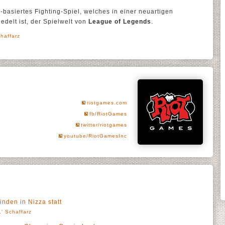
m-basiertes Fighting-Spiel, welches in einer neuartigen
edelt ist, der Spielwelt von
League of Legends
.
haffarz
riotgames.com
fb/RiotGames
twitter/riotgames
youtube/RiotGamesInc
nden in Nizza statt
' Schaffarz