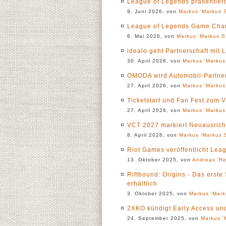
League of Legends präsentier
9. Juni 2026, von
Markus 'Markus S
League of Legends Game Chan
6. Mai 2026, von
Markus 'Markus S.
idealo geht Partnerschaft mit
30. April 2026, von
Markus 'Markus
OMODA wird Automobil-Partn
27. April 2026, von
Markus 'Markus
Ticketstart und Fan Fest zum 
27. April 2026, von
Markus 'Markus
VCT 2027 markiert Neuausric
8. April 2026, von
Markus 'Markus S
Riot Games veröffentlicht Le
13. Oktober 2025, von
Andreas 'Re
Riftbound: Origins - Das erste
erhältlich
3. Oktober 2025, von
Markus 'Mark
2XKO kündigt Early Access u
24. September 2025, von
Markus '