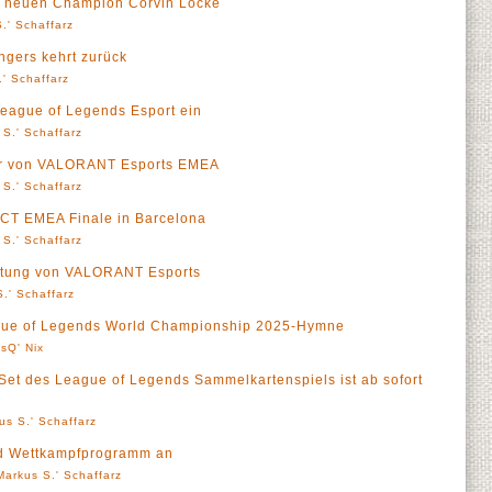
t neuen Champion Corvin Locke
.' Schaffarz
gers kehrt zurück
' Schaffarz
 League of Legends Esport ein
 S.' Schaffarz
er von VALORANT Esports EMEA
 S.' Schaffarz
VCT EMEA Finale in Barcelona
 S.' Schaffarz
htung von VALORANT Esports
.' Schaffarz
ague of Legends World Championship 2025-Hymne
sQ' Nix
 Set des League of Legends Sammelkartenspiels ist ab sofort
us S.' Schaffarz
nd Wettkampfprogramm an
Markus S.' Schaffarz