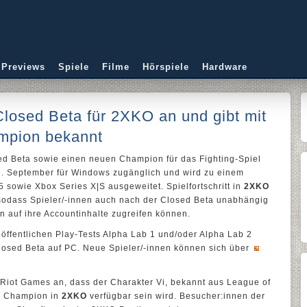
 Previews
Spiele
Filme
Hörspiele
Hardware
losed Beta für 2XKO an und gibt mit
mpion bekannt
ed Beta sowie einen neuen Champion für das Fighting-Spiel
9. September für Windows zugänglich und wird zu einem
5 sowie Xbox Series X|S ausgeweitet. Spielfortschritt in
2XKO
, sodass Spieler/-innen auch nach der Closed Beta unabhängig
 auf ihre Accountinhalte zugreifen können.
öffentlichen Play-Tests Alpha Lab 1 und/oder Alpha Lab 2
losed Beta auf PC. Neue Spieler/-innen können sich über
 Riot Games an, dass der Charakter Vi, bekannt aus League of
er Champion in
2XKO
verfügbar sein wird. Besucher:innen der