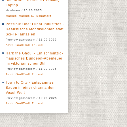
Alienware 18 Area-51 Gaming
Laptop
Hardware / 25.10.2025
Markus 'Markus S.' Schaffarz
Possible One: Lunar Industries -
Realistische Mondkolonien statt
Sci-Fi-Fantasien
Preview gamescom / 11.09.2025
Amrit 'GrollTroll' Thukral
Hark the Ghoul - Ein schmutzig-
magisches Dungeon-Abenteuer
im viktorianischen Stil
Preview gamescom / 11.09.2025
Amrit 'GrollTroll' Thukral
Town to City - Entspanntes
Bauen in einer charmanten
Voxel-Welt
Preview gamescom / 10.09.2025
Amrit 'GrollTroll' Thukral