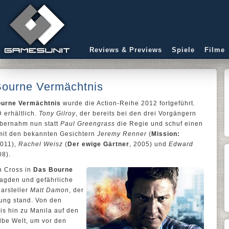
Reviews & Previews
Spiele
Filme
ourne Vermächtnis
urne Vermächtnis
wurde die Action-Reihe 2012 fortgeführt.
 erhältlich.
Tony Gilroy
, der bereits bei den drei Vorgängern
übernahm nun statt
Paul Greengrass
die Regie und schuf einen
mit den bekannten Gesichtern
Jeremy Renner
(
Mission:
2011),
Rachel Weisz
(
Der ewige Gärtner
, 2005) und
Edward
08).
on Cross in
Das Bourne
agden und gefährliche
Darsteller
Matt Damon
, der
ügung stand. Von den
is hin zu Manila auf den
albe Welt, um vor den