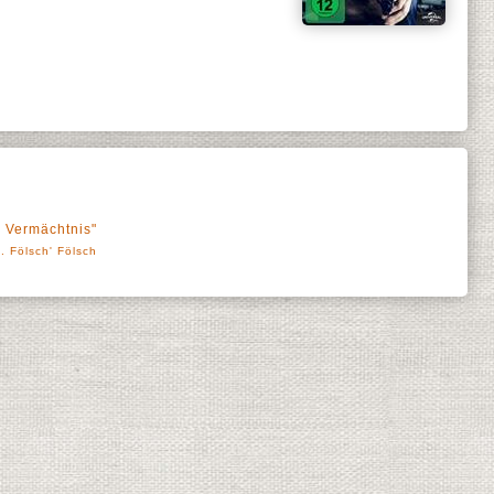
 Vermächtnis"
. Fölsch' Fölsch