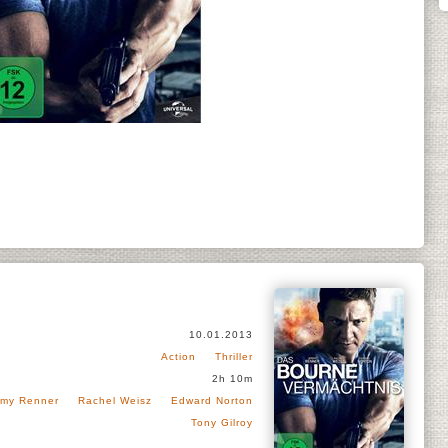
10.01.2013
Action
Thriller
2h 10m
emy Renner
Rachel Weisz
Edward Norton
Tony Gilroy