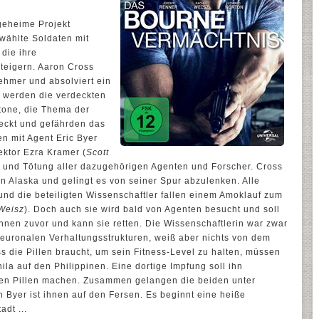
geheime Projekt
wählte Soldaten mit
 die ihre
steigern. Aaron Cross
lnehmer und absolviert ein
 werden die verdeckten
tone, die Thema der
eckt und gefährden das
n mit Agent Eric Byer
rektor Ezra Kramer (
Scott
ts und Tötung aller dazugehörigen Agenten und Forscher. Cross
 Alaska und gelingt es von seiner Spur abzulenken. Alle
nd die beteiligten Wissenschaftler fallen einem Amoklauf zum
Weisz
). Doch auch sie wird bald von Agenten besucht und soll
nen zuvor und kann sie retten. Die Wissenschaftlerin war zwar
neuronalen Verhaltungsstrukturen, weiß aber nichts von dem
s die Pillen braucht, um sein Fitness-Level zu halten, müssen
ila auf den Philippinen. Eine dortige Impfung soll ihn
den Pillen machen. Zusammen gelangen die beiden unter
ch Byer ist ihnen auf den Fersen. Es beginnt eine heiße
dt ...