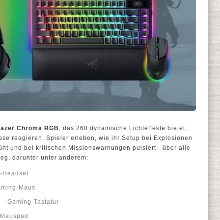
azer Chroma RGB
, das 260 dynamische Lichteffekte bietet,
sse reagieren. Spieler erleben, wie ihr Setup bei Explosionen
üht und bei kritischen Missionswarnungen pulsiert - über alle
eg, darunter unter anderem:
g-Headset
Gaming-Maus
 - Gaming-Tastatur
g-Mauspad