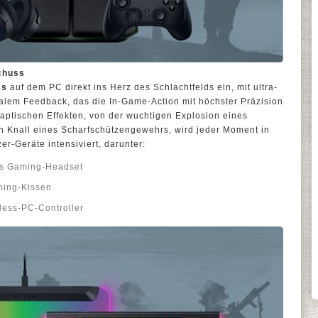
chuss
cs
auf dem PC direkt ins Herz des Schlachtfelds ein, mit ultra-
nalem Feedback, das die In-Game-Action mit höchster Präzision
 haptischen Effekten, von der wuchtigen Explosion eines
 Knall eines Scharfschützengewehrs, wird jeder Moment in
er-Geräte intensiviert, darunter:
ss Gaming-Headset
ming-Kissen
less-PC-Controller