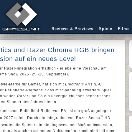
Reviews & Previews
Spiele
Filme
tics und Razer Chroma RGB bringen
rsion auf ein neues Level
er Razer-Integration erhältlich - erlebe eine Vorschau am
 Game Show 2025 (25.-28. September).
style-Marke für Gamer, hat sich mit
Electronic Arts (EA)
r Peripherie-Partner für das mit Spannung erwartete Spiel
m wollen
Razer
und
EA
ein unvergleichliches sensorisches
eten Shooter des Jahres bieten.
ikonischen Battlefield-Reihe von EA, ist ein groß angelegter
™
hr 2027 spielt. Durch die Integration von Razer Sensa
HD
wartet die Spieler ein nie dagewesenes Maß an Immersion,
narien als auch in schnellen Nahkämpfen, kombiniert mit dem