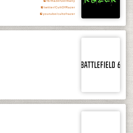
fb/RazerGermany
twitter/CultOfRazer
youtube/cultofrazer