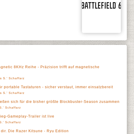
etic 8KHz Reihe - Präzision trifft auf magnetische
s S.' Schaffarz
r portable Tastaturen - sicher verstaut, immer einsatzbereit
s S.' Schaffarz
ließen sich für die bisher größte Blockbuster-Season zusammen
S.' Schaffarz
rieg-Gameplay-Trailer ist live
S.' Schaffarz
 dir. Die Razer Kitsune - Ryu Edition