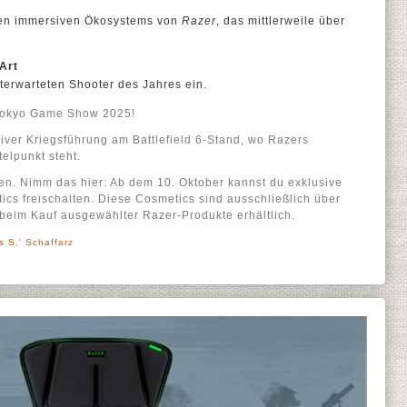
den immersiven Ökosystems von
Razer
, das mittlerweile über
-Art
terwarteten Shooter des Jahres ein.
r Tokyo Game Show 2025!
iver Kriegsführung am Battlefield 6-Stand, wo Razers
elpunkt steht.
ehen. Nimm das hier: Ab dem 10. Oktober kannst du exklusive
s freischalten. Diese Cosmetics sind ausschließlich über
beim Kauf ausgewählter Razer-Produkte erhältlich.
s S.' Schaffarz