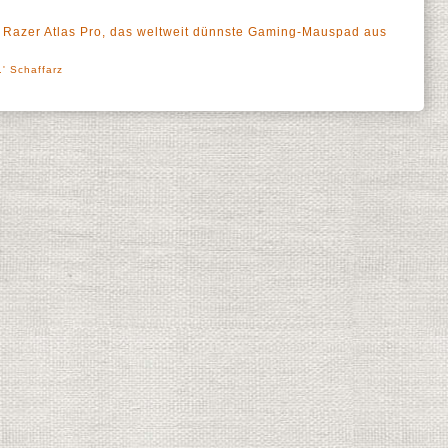
as Razer Atlas Pro, das weltweit dünnste Gaming-Mauspad aus
' Schaffarz