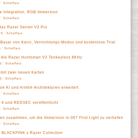
' Schaffarz
 Integration. RGB-Immersion
' Schaffarz
das Razer Seiren V3 Pro
S.' Schaffarz
t Basar von Kairo, Vernichtungs-Modus und kostenlose Trial
.' Schaffarz
- die Razer Huntsman V3 Tenkeyless 8KHz
S.' Schaffarz
3 mit zwei neuen Karten
S.' Schaffarz
le KI und Arm64-Architekturen erweitert
' Schaffarz
ld 6 und REDSEC veröffentlicht
' Schaffarz
ten zusammen, um die Immersion in 007 First Light zu vertiefen
' Schaffarz
der BLACKPINK x Razer Collection