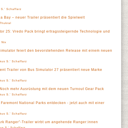
 S.' Schaffarz
 Bay – neuer Trailer präsentiert die Spielwelt
 Thukral
tor 25: Vredo Pack bringt ertragssteigernde Technologie und
 Nix
Simulator feiert den bevorstehenden Release mit einem neuen
kus S.' Schaffarz
nt Trailer von Bus Simulator 27 präsentiert neue Marke
kus S.' Schaffarz
e - Noch mehr Ausrüstung mit dem neuen Turnout Gear Pack
kus S.' Schaffarz
 Faremont National Parks entdecken - jetzt auch mit einer
kus S.' Schaffarz
ark Ranger”-Trailer wirbt um angehende Ranger:innen
us S.' Schaffarz