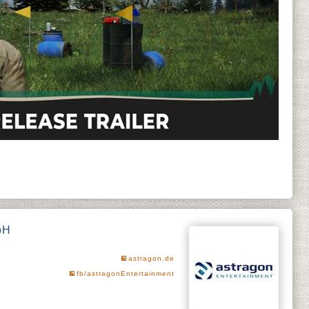
bH
astragon.de
fb/astragonEntertainment