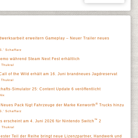
dwerksarbeit erweitern Gameplay – Neuer Trailer neues
S.' Schaffarz
Demo während Steam Next Fest erhältlich
' Thukral
Call of the Wild erhält am 16. Juni brandneues Jagdreservat
' Thukral
hafts-Simulator 25: Content Update 6 veröffentlicht
Nix
®
e – Neues Pack fügt Fahrzeuge der Marke Kenworth
Trucks hinzu
S.' Schaffarz
™
ers erscheint am 4. Juni 2026 für Nintendo Switch
2
' Thukral
uester Teil der Reihe bringt neue Lizenzpartner, Handwerk und