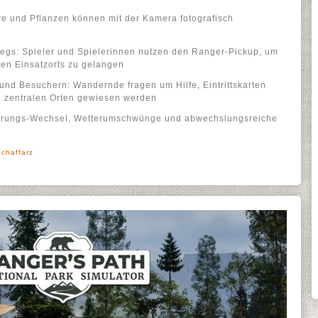
re und Pflanzen können mit der Kamera fotografisch
egs: Spieler und Spielerinnen nutzen den Ranger-Pickup, um
ten Einsatzorts zu gelangen
 und Besuchern: Wandernde fragen um Hilfe, Eintrittskarten
 zentralen Orten gewiesen werden
rungs-Wechsel, Wetterumschwünge und abwechslungsreiche
Schaffarz