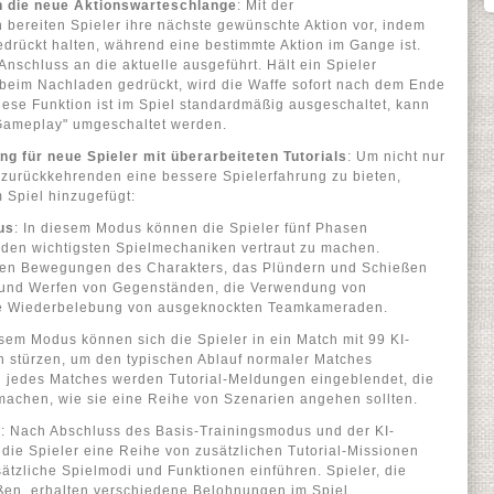
h die neue Aktionswarteschlange
: Mit der
 bereiten Spieler ihre nächste gewünschte Aktion vor, indem
edrückt halten, während eine bestimmte Aktion im Gange ist.
 Anschluss an die aktuelle ausgeführt. Hält ein Spieler
 beim Nachladen gedrückt, wird die Waffe sofort nach dem Ende
ese Funktion ist im Spiel standardmäßig ausgeschaltet, kann
"Gameplay" umgeschaltet werden.
g für neue Spieler mit überarbeiteten Tutorials
: Um nicht nur
zurückkehrenden eine bessere Spielerfahrung zu bieten,
 Spiel hinzugefügt:
us
: In diesem Modus können die Spieler fünf Phasen
 den wichtigsten Spielmechaniken vertraut zu machen.
den Bewegungen des Charakters, das Plündern und Schießen
n und Werfen von Gegenständen, die Verwendung von
e Wiederbelebung von ausgeknockten Teamkameraden.
esem Modus können sich die Spieler in ein Match mit 99 KI-
 stürzen, um den typischen Ablauf normaler Matches
jedes Matches werden Tutorial-Meldungen eingeblendet, die
machen, wie sie eine Reihe von Szenarien angehen sollten.
n
: Nach Abschluss des Basis-Trainingsmodus und der KI-
die Spieler eine Reihe von zusätzlichen Tutorial-Missionen
sätzliche Spielmodi und Funktionen einführen. Spieler, die
ßen, erhalten verschiedene Belohnungen im Spiel.