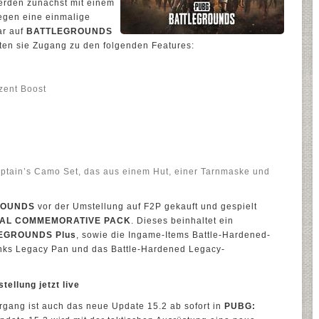
werden zunächst mit einem
egen eine einmalige
ar auf
BATTLEGROUNDS
ten sie Zugang zu den folgenden Features:
zent Boost
aptain’s Camo Set, das aus einem Hut, einer Tarnmaske und
ROUNDS
vor der Umstellung auf F2P gekauft und gespielt
IAL COMMEMORATIVE PACK
. Dieses beinhaltet ein
EGROUNDS Plus
, sowie die Ingame-Items Battle-Hardened-
nks Legacy Pan und das Battle-Hardened Legacy-
ellung jetzt live
rgang ist auch das neue Update 15.2 ab sofort in
PUBG: