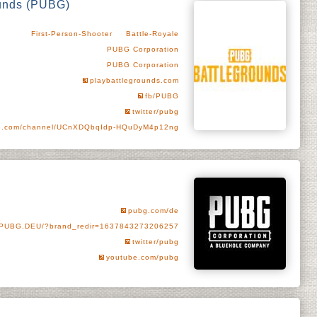
unds (PUBG)
First-Person-Shooter
Battle-Royale
PUBG Corporation
PUBG Corporation
playbattlegrounds.com
fb/PUBG
twitter/pubg
e.com/channel/UCnXDQbqIdp-HQuDyM4p12ng
pubg.com/de
/PUBG.DEU/?brand_redir=1637843273206257
twitter/pubg
youtube.com/pubg