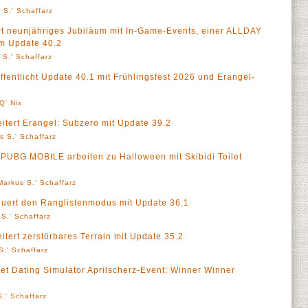
 S.' Schaffarz
neunjähriges Jubiläum mit In-Game-Events, einer ALLDAY
m Update 40.2
 S.' Schaffarz
tlicht Update 40.1 mit Frühlingsfest 2026 und Erangel-
Q' Nix
rt Erangel: Subzero mit Update 39.2
s S.' Schaffarz
G MOBILE arbeiten zu Halloween mit Skibidi Toilet
Markus S.' Schaffarz
rt den Ranglistenmodus mit Update 36.1
S.' Schaffarz
rt zerstörbares Terrain mit Update 35.2
S.' Schaffarz
Dating Simulator Aprilscherz-Event: Winner Winner
.' Schaffarz