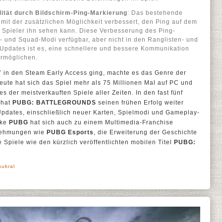
ität durch Bildschirm-Ping-Markierung
: Das bestehende
mit der zusätzlichen Möglichkeit verbessert, den Ping auf dem
 Spieler ihn sehen kann. Diese Verbesserung des Ping-
o- und Squad-Modi verfügbar, aber nicht in den Ranglisten- und
 Updates ist es, eine schnellere und bessere Kommunikation
rmöglichen.
 in den Steam Early Access ging, machte es das Genre der
heute hat sich das Spiel mehr als 75 Millionen Mal auf PC und
s der meistverkauften Spiele aller Zeiten. In den fast fünf
 hat
PUBG: BATTLEGROUNDS
seinen frühen Erfolg weiter
Updates, einschließlich neuer Karten, Spielmodi und Gameplay-
rke
PUBG
hat sich auch zu einem Multimedia-Franchise
rnehmungen wie
PUBG Esports
, die Erweiterung der Geschichte
 Spiele wie den kürzlich veröffentlichten mobilen Titel
PUBG:
hukral