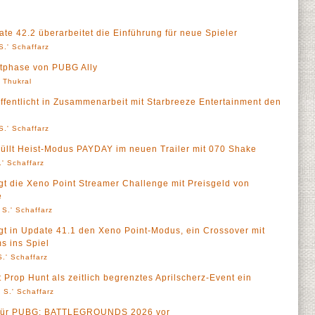
42.2 überarbeitet die Einführung für neue Spieler
S.' Schaffarz
tphase von PUBG Ally
' Thukral
ntlicht in Zusammenarbeit mit Starbreeze Entertainment den
S.' Schaffarz
t Heist-Modus PAYDAY im neuen Trailer mit 070 Shake
' Schaffarz
die Xeno Point Streamer Challenge mit Preisgeld von
e
 S.' Schaffarz
in Update 41.1 den Xeno Point-Modus, ein Crossover mit
s ins Spiel
.' Schaffarz
op Hunt als zeitlich begrenztes Aprilscherz-Event ein
 S.' Schaffarz
 für PUBG: BATTLEGROUNDS 2026 vor