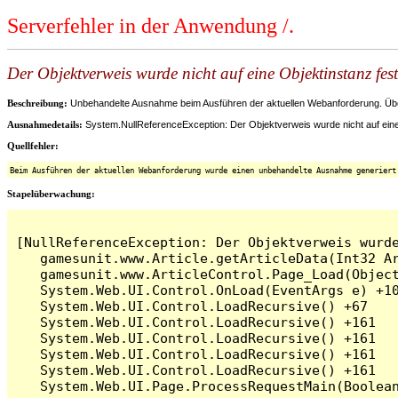
Serverfehler in der Anwendung /.
Der Objektverweis wurde nicht auf eine Objektinstanz fest
Beschreibung:
Unbehandelte Ausnahme beim Ausführen der aktuellen Webanforderung. Überp
Ausnahmedetails:
System.NullReferenceException: Der Objektverweis wurde nicht auf eine 
Quellfehler:
Beim Ausführen der aktuellen Webanforderung wurde einen unbehandelte Ausnahme generiert
Stapelüberwachung:
[NullReferenceException: Der Objektverweis wurde
   gamesunit.www.Article.getArticleData(Int32 Ar
   gamesunit.www.ArticleControl.Page_Load(Object
   System.Web.UI.Control.OnLoad(EventArgs e) +10
   System.Web.UI.Control.LoadRecursive() +67

   System.Web.UI.Control.LoadRecursive() +161

   System.Web.UI.Control.LoadRecursive() +161

   System.Web.UI.Control.LoadRecursive() +161

   System.Web.UI.Control.LoadRecursive() +161
