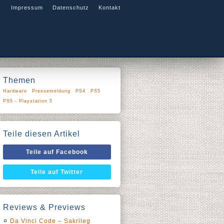
Impressum
Datenschutz
Kontakt
Themen
Hardware
Pressemeldung
PS4
PS5
PS5 - Playstation 5
Teile diesen Artikel
Teile auf Facebook
Teile auf Twitter
Reviews & Previews
Da Vinci Code – Sakrileg