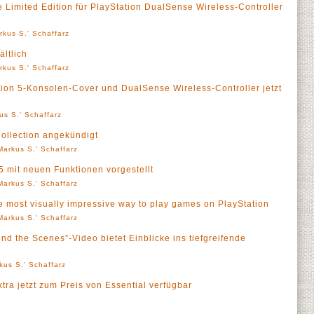
 Limited Edition für PlayStation DualSense Wireless-Controller
rkus S.' Schaffarz
ältlich
rkus S.' Schaffarz
tion 5-Konsolen-Cover und DualSense Wireless-Controller jetzt
us S.' Schaffarz
Collection angekündigt
Markus S.' Schaffarz
 mit neuen Funktionen vorgestellt
Markus S.' Schaffarz
e most visually impressive way to play games on PlayStation
Markus S.' Schaffarz
nd the Scenes”-Video bietet Einblicke ins tiefgreifende
kus S.' Schaffarz
tra jetzt zum Preis von Essential verfügbar