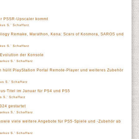
rter PSSR-Upscaler kommt
kus S.' Schaffarz
 Trilogy Remake, Marathon, Kena: Scars of Kosmora, SAROS und
kus S.' Schaffarz
 Evolution der Konsole
arkus S.' Schaffarz
n hüllt PlayStation Portal Remote-Player und weiteres Zubehör
us S.' Schaffarz
lus-Titel im Januar für PS4 und PS5
s S.' Schaffarz
024 gestartet
arkus S.' Schaffarz
 sowie viele weitere Angebote für PS5-Spiele und -Zubehör ab
arkus S.' Schaffarz