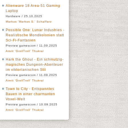
Alienware 18 Area-51 Gaming
Laptop
Hardware / 25.10.2025
Markus 'Markus S.' Schaffarz
Possible One: Lunar Industries -
Realistische Mondkolonien statt
Sci-Fi-Fantasien
Preview gamescom / 11.09.2025
Amrit 'GrollTroll' Thukral
Hark the Ghoul - Ein schmutzig-
magisches Dungeon-Abenteuer
im viktorianischen Stil
Preview gamescom / 11.09.2025
Amrit 'GrollTroll' Thukral
Town to City - Entspanntes
Bauen in einer charmanten
Voxel-Welt
Preview gamescom / 10.09.2025
Amrit 'GrollTroll' Thukral