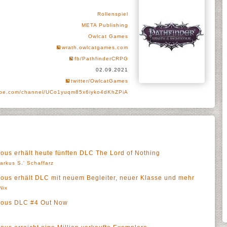
Rollenspiel
META Publishing
Owlcat Games
wrath.owlcatgames.com
fb/PathfinderCRPG
02.09.2021
twitter/OwlcatGames
be.com/channel/UCo1yuqm85x6iyko4dKhZPiA
eous erhält heute fünften DLC The Lord of Nothing
arkus S.' Schaffarz
teous erhält DLC mit neuem Begleiter, neuer Klasse und mehr
Nix
teous DLC #4 Out Now