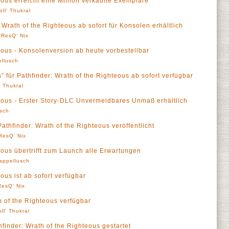
eous erreicht eine Million verkaufte Exemplare
oll' Thukral
rath of the Righteous ab sofort für Konsolen erhältlich
'ResQ' Nix
eous - Konsolenversion ab heute vorbestellbar
llusch
für Pathfinder: Wrath of the Righteous ab sofort verfügbar
' Thukral
teous - Erster Story-DLC Unvermeidbares Unmaß erhältlich
sch
thfinder: Wrath of the Righteous veröffentlicht
ResQ' Nix
eous übertrifft zum Launch alle Erwartungen
appellusch
ous ist ab sofort verfügbar
ResQ' Nix
h of the Righteous verfügbar
oll' Thukral
finder: Wrath of the Righteous gestartet