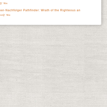
Q' Nix
r-Nachfolger Pathfinder: Wrath of the Righteous an
esQ' Nix