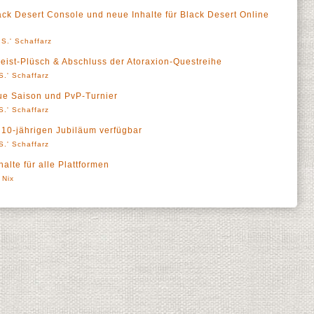
ck Desert Console und neue Inhalte für Black Desert Online
S.' Schaffarz
eist-Plüsch & Abschluss der Atoraxion-Questreihe
S.' Schaffarz
eue Saison und PvP-Turnier
S.' Schaffarz
 10-jährigen Jubiläum verfügbar
S.' Schaffarz
lte für alle Plattformen
 Nix