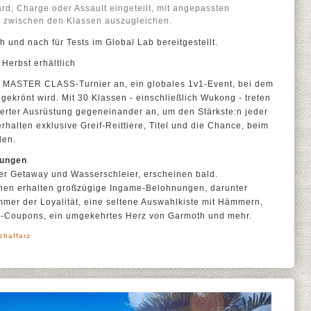
rd, Charge oder Assault eingeteilt, mit angepassten
g zwischen den Klassen auszugleichen.
 und nach für Tests im Global Lab bereitgestellt.
Herbst erhältlich
te MASTER CLASS-Turnier an, ein globales 1v1-Event, bei dem
e gekrönt wird. Mit 30 Klassen - einschließlich Wukong - treten
ierter Ausrüstung gegeneinander an, um den Stärkste:n jeder
rhalten exklusive Greif-Reittiere, Titel und die Chance, beim
den.
nungen
er Getaway und Wasserschleier, erscheinen bald.
nnen erhalten großzügige Ingame-Belohnungen, darunter
mmer der Loyalität, eine seltene Auswahlkiste mit Hämmern,
ch-Coupons, ein umgekehrtes Herz von Garmoth und mehr.
chaffarz