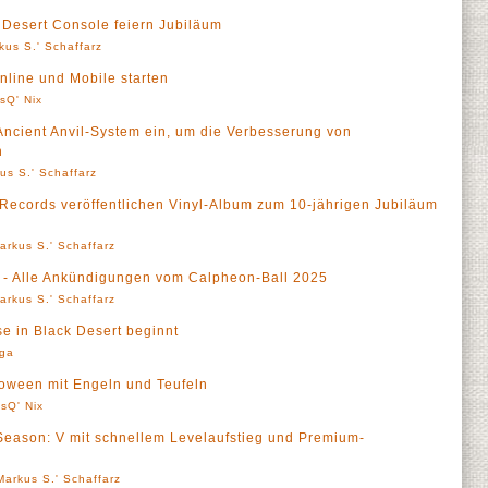
 Desert Console feiern Jubiläum
kus S.' Schaffarz
nline und Mobile starten
sQ' Nix
 Ancient Anvil-System ein, um die Verbesserung von
n
us S.' Schaffarz
Records veröffentlichen Vinyl-Album zum 10-jährigen Jubiläum
arkus S.' Schaffarz
t - Alle Ankündigungen vom Calpheon-Ball 2025
arkus S.' Schaffarz
se in Black Desert beginnt
rga
lloween mit Engeln und Teufeln
sQ' Nix
n Season: V mit schnellem Levelaufstieg und Premium-
Markus S.' Schaffarz