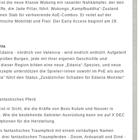
t“ ist die neue Klasse Wukong ein rasanter Nahkämpfer, der den
fe, die Jade Pillar, führt. Wukongs „Kampfbuddha“-Zustand
nen Stab für verheerende AoE-Combos. Er reitet auf der
ische Mobilität und Flair. Der Early Access beginnt am 28.
nia
ania - nördlich von Valencia - wird endlich enthüllt. Aufgeteilt
nf großen Burgen, jede mit ihrer eigenen Geschichte und
n dieser Region bilden eine neue „Edania“-Spezies, und neue
Rezepte unterstützen die Spieler/-innen sowohl im PvE als auch
a“ führt den Status „Zusätzlicher Schaden für Edania-Monster“
ntastisches Pferd
st in Sicht, die die Kräfte von Boss Kutum und Nouver in
. Wie die bestehende Gebieter-Ausrüstung kann sie auf X DEC
ptionen für die Herstellung.
s fantastisches Traumpferd mit einem vorläufigen Namen
on drei fantastischen Traumpferden - Doom, Arduanatt und Diné -