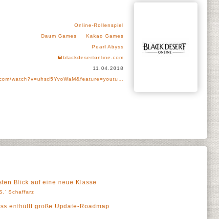
Online-Rollenspiel
Daum Games
Kakao Games
Pearl Abyss
blackdesertonline.com
11.04.2018
.com/watch?v=uhsd5YvoWaM&feature=youtu…
sten Blick auf eine neue Klasse
S.' Schaffarz
byss enthüllt große Update-Roadmap