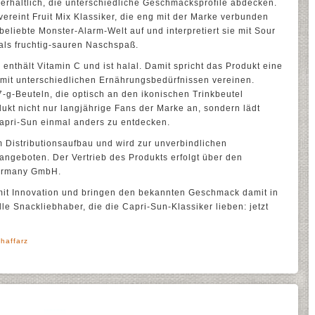
 erhältlich, die unterschiedliche Geschmacksprofile abdecken.
vereint Fruit Mix Klassiker, die eng mit der Marke verbunden
 beliebte Monster-Alarm-Welt auf und interpretiert sie mit Sour
als fruchtig-sauren Naschspaß.
, enthält Vitamin C und ist halal. Damit spricht das Produkt eine
h mit unterschiedlichen Ernährungsbedürfnissen vereinen.
7-g-Beuteln, die optisch an den ikonischen Trinkbeutel
ukt nicht nur langjährige Fans der Marke an, sondern lädt
apri-Sun einmal anders zu entdecken.
im Distributionsaufbau und wird zur unverbindlichen
ngeboten. Der Vertrieb des Produkts erfolgt über den
Germany GmbH.
mit Innovation und bringen den bekannten Geschmack damit in
lle Snackliebhaber, die die Capri-Sun-Klassiker lieben: jetzt
haffarz