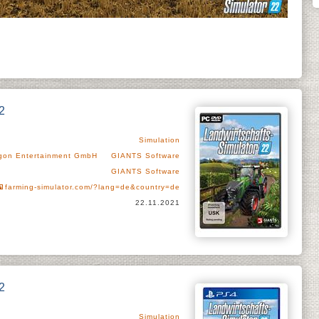
2
Simulation
agon Entertainment GmbH
GIANTS Software
GIANTS Software
farming-simulator.com/?lang=de&country=de
22.11.2021
2
Simulation