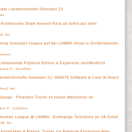
onate Landwirtschafts-Simulator 22
Nix
 Kostenloses Straw Harvest Pack ab sofort auf allen
Q' Nix
arming Simulator League auf der LAMMA-Show in Großbritannien
ellusch
 Umfassende Premium Edition & Expansion veröffentlicht
arkus S.' Schaffarz
Landwirtschafts-Simulator 22: GIANTS Software & Case IH feiern
ResQ' Nix
arage - Freestyle-Trailer zu neuen Maschinen im
kus S.' Schaffarz
imulator League @ LAMMA - Erstmalige Teilnahme an UK Event
sQ' Nix
- Pastinaken & Pianos: Trailer zur Premium Expansion-Map