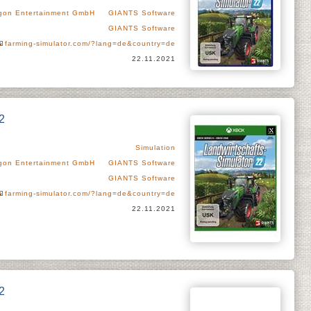
agon Entertainment GmbH
GIANTS Software
GIANTS Software
farming-simulator.com/?lang=de&country=de
22.11.2021
2
Simulation
agon Entertainment GmbH
GIANTS Software
GIANTS Software
farming-simulator.com/?lang=de&country=de
22.11.2021
2