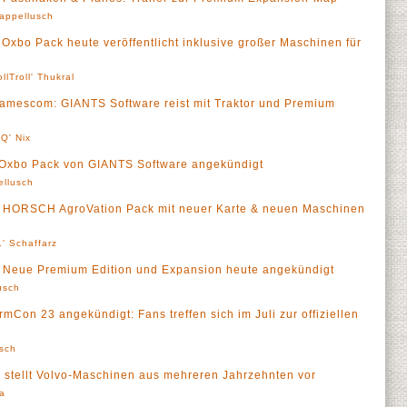
appellusch
 Oxbo Pack heute veröffentlicht inklusive großer Maschinen für
ollTroll' Thukral
gamescom: GIANTS Software reist mit Traktor und Premium
Q' Nix
: Oxbo Pack von GIANTS Software angekündigt
ellusch
 - HORSCH AgroVation Pack mit neuer Karte & neuen Maschinen
' Schaffarz
 - Neue Premium Edition und Expansion heute angekündigt
usch
rmCon 23 angekündigt: Fans treffen sich im Juli zur offiziellen
sch
n stellt Volvo-Maschinen aus mehreren Jahrzehnten vor
a