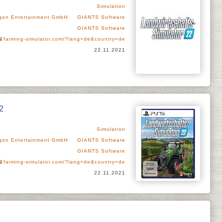
Simulation
agon Entertainment GmbH
GIANTS Software
GIANTS Software
farming-simulator.com/?lang=de&country=de
22.11.2021
2
Simulation
agon Entertainment GmbH
GIANTS Software
GIANTS Software
farming-simulator.com/?lang=de&country=de
22.11.2021