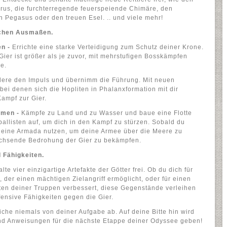
erus, die furchterregende feuerspeiende Chimäre, den
n Pegasus oder den treuen Esel. .. und viele mehr!
schen Ausmaßen.
en -
Errichte eine starke Verteidigung zum Schutz deiner Krone.
ier ist größer als je zuvor, mit mehrstufigen Bosskämpfen
e.
ere den Impuls und übernimm die Führung. Mit neuen
ei denen sich die Hopliten in Phalanxformation mit dir
Kampf zur Gier.
mmen -
Kämpfe zu Land und zu Wasser und baue eine Flotte
allisten auf, um dich in den Kampf zu stürzen. Sobald du
u deine Armada nutzen, um deine Armee über die Meere zu
achsende Bedrohung der Gier zu bekämpfen.
 Fähigkeiten.
lte vier einzigartige Artefakte der Götter frei. Ob du dich für
 der einen mächtigen Zielangriff ermöglicht, oder für einen
ten deiner Truppen verbessert, diese Gegenstände verleihen
fensive Fähigkeiten gegen die Gier.
che niemals von deiner Aufgabe ab. Auf deine Bitte hin wird
und Anweisungen für die nächste Etappe deiner Odyssee geben!