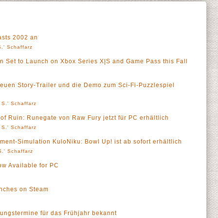
asts 2002 an
.' Schaffarz
 Set to Launch on Xbox Series X|S and Game Pass this Fall
neuen Story-Trailer und die Demo zum Sci-Fi-Puzzlespiel
 S.' Schaffarz
 Ruin: Runegate von Raw Fury jetzt für PC erhältlich
 S.' Schaffarz
t-Simulation KuloNiku: Bowl Up! ist ab sofort erhältlich
.' Schaffarz
ow Available for PC
unches on Steam
hungstermine für das Frühjahr bekannt