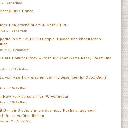
 S.' Schaffarz
unced Blue Prince
eric Ebb erscheint am 3. März für PC
kus S.' Schaffarz
eportfolio um Sci-Fi-Puzzlespiel Rivage und chaotischen
tting
rkus S.' Schaffarz
ters are Coming! Rock & Road für Xbox Game Pass, Steam und
arkus S.' Schaffarz
NE von Raw Fury erscheint am 4. Dezember für Xbox Game
kus S.' Schaffarz
 Raw Fury ab sofort für PC verfügbar
kus S.' Schaffarz
mit Gambir Studio ein, um das neue Kochmanagement-
l Up! zu veröffentlichen
Markus S.' Schaffarz