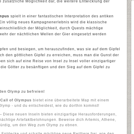
 zusätzliche Möglichkeit dar, die weitere Entwicklung der
ympus
spielt in einer fantastischen Interpretation des antiken
Ein völlig neues Kampagnenerlebnis wird die klassische
 einschließlich der Möglichkeit, durch Quests mächtige
Abwehr der nächtlichen Wellen der Gier eingesetzt werden
pfen und besiegen, um herauszufinden, was sie auf dem Gipfel
h den göttlichen Gipfel zu erreichen, muss man die Gunst der
n sich auf eine Reise von Insel zu Insel voller einzigartiger
die Götter zu besänftigen und den Sieg auf dem Gipfel zu
 den Olymp zu befreien!
 Call of Olympus
bietet eine überarbeitete Map mit einem
lymp - und du entscheidest, wie du dorthin kommst!
-
Diese neuen Inseln bieten einzigartige Herausforderungen,
ächtige Artefaktbelohnungen. Beweise dich Artemis, Athene,
ürdig, um den Weg zum Olymp zu ebnen.
-
Entdecke und schalte mächtige neue Reittiere frei, wie den