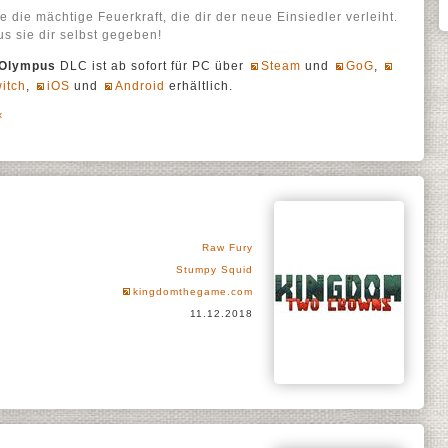
 die mächtige Feuerkraft, die dir der neue Einsiedler verleiht.
us sie dir selbst gegeben!
 Olympus
DLC ist ab sofort für PC über
Steam
und
GoG
,
itch
,
iOS
und
Android
erhältlich.
x
Raw Fury
Stumpy Squid
kingdomthegame.com
11.12.2018