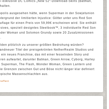
i exklusive DC Comics-„New 52“-Download-Skins (Batman,
halten.
tropolis ausgesehen hätte, wenn Superman in der Sowjetunion
ergrund der limitierten Injustice: Götter unter uns Red Son
r Auflage für einen Preis von 59,99€ erscheinen wird. Sie enthält
usives, speziell designtes Steelbook™, 3 individuelle Red Son
onder Woman und Solomon Grundy sowie 20 Zusatzmissionen
.
lden plötzlich zu unserer größten Bedrohung würden?
 brandneuer Titel der preisgekrönten NetherRealm Studios und
 ein neues Franchise, das mit einer fesselnden Story und
ren aufwartet, darunter Batman, Green Arrow, Cyborg, Harley
, Superman, The Flash, Wonder Woman, Green Lantern und
 die Grenzen zwischen Gut und Böse nicht länger klar definiert
 epische Massenschlachten aus.
haffarz