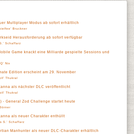
er Multiplayer Modus ab sofort erhältlich
pielfee' Bruckner
Darkseid Herausforderung ab sofort verfügbar
S.' Schaffarz
- Mobile Game knackt eine Milliarde gespielte Sessions und
Q' Nix
timate Edition erscheint am 29. November
oll' Thukral
atanna als nächster DLC veröffentlicht
oll' Thukral
S) - General Zod Challenge startet heute
 Börner
atanna als neuer Charakter enthüllt
s S.' Schaffarz
Martian Manhunter als neuer DLC-Charakter erhältlich