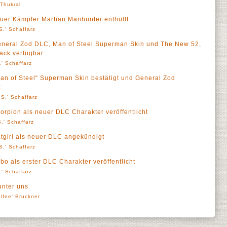
' Thukral
Neuer Kämpfer Martian Manhunter enthüllt
S.' Schaffarz
 General Zod DLC, Man of Steel Superman Skin und The New 52,
Pack verfügbar
' Schaffarz
„Man of Steel“ Superman Skin bestätigt und General Zod
t
S.' Schaffarz
Scorpion als neuer DLC Charakter veröffentlicht
.' Schaffarz
Batgirl als neuer DLC angekündigt
S.' Schaffarz
obo als erster DLC Charakter veröffentlicht
' Schaffarz
unter uns
elfee' Bruckner