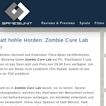
Reviews & Previews
Spiele
Filme
tatt hohle Horden: Zombie Cure Lab
h!
blisher
Aerosoft
und Entwickler
Thera Bytes
veröffentlichen
se-Building-Game
Zombie Cure Lab
auf PC, PlayStation 5 und
men ist das Spiel jetzt zum Preis von 29,99 Euro verfügbar. Um
ibt es auf Steam noch zusätzlich 25% Rabatt. Zudem ist das
 für PS5 erhältlich.
geht es in
Zombie Cure Lab
darum, sie zu heilen. Spieler
schungslabors, welches das Überleben der Menschheit sichern
es mit Gefrierkanonen einfangen, ein Heilmittel entwickeln und
ies verwandeln. Diese neue Spezies ist halb Mensch, halb