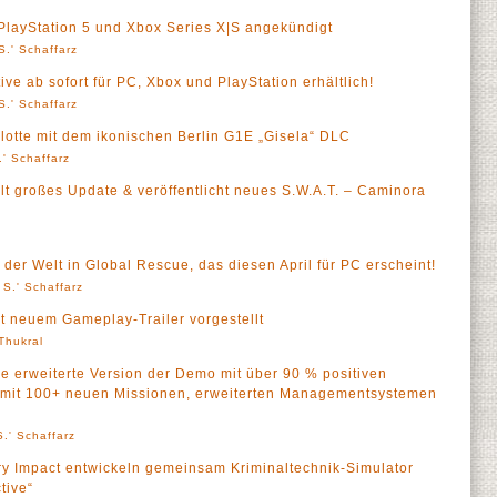
 PlayStation 5 und Xbox Series X|S angekündigt
S.' Schaffarz
ve ab sofort für PC, Xbox und PlayStation erhältlich!
S.' Schaffarz
lotte mit dem ikonischen Berlin G1E „Gisela“ DLC
' Schaffarz
lt großes Update & veröffentlicht neues S.W.A.T. – Caminora
 der Welt in Global Rescue, das diesen April für PC erscheint!
 S.' Schaffarz
it neuem Gameplay-Trailer vorgestellt
 Thukral
ie erweiterte Version der Demo mit über 90 % positiven
t mit 100+ neuen Missionen, erweiterten Managementsystemen
.' Schaffarz
ry Impact entwickeln gemeinsam Kriminaltechnik-Simulator
tive“