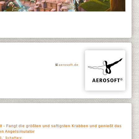
aerosoft.de
t - Fangt die größten und saftigsten Krabben und genießt das
n Angelsimulator
S.' Schaffarz