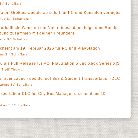
S.' Schaffarz
ator: Größtes Update ab sofort für PC und Konsolen verfügbar
kus S.' Schaffarz
t erhältlich! Wenn du die Natur liebst, dann folge dem Ruf der
ebung zusammen mit deinen Freunden!
kus S.' Schaffarz
cheint am 19. Februar 2026 für PC und PlayStation
us S.' Schaffarz
6 als Full Release für PC, PlayStation 5 und Xbox Series X|S
llTroll' Thukral
ler zum Launch des School Bus & Student Transportation-DLC
arkus S.' Schaffarz
sportation-DLC für City Bus Manager erscheint am 10.
rkus S.' Schaffarz