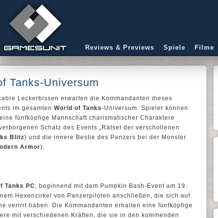
Reviews & Previews
Spiele
Filme
of Tanks-Universum
Makabre Leckerbissen erwarten die Kommandanten dieses
ents im gesamten
World of Tanks
-Universum. Spieler können
 eine fünfköpfige Mannschaft charismatischer Charaktere
 verborgenen Schatz des Events „Rätsel der verschollenen
ks Blitz
) und die innere Bestie des Panzers bei der Monster
Modern Armor
).
of Tanks PC
, beginnend mit dem Pumpkin Bash-Event am 19.
inem Hexenzirkel von Panzerpiloten anschließen, die sich auf
e verirrt haben. Die Kommandanten erhalten eine fünfköpfige
ere mit verschiedenen Kräften, die sie in den kommenden