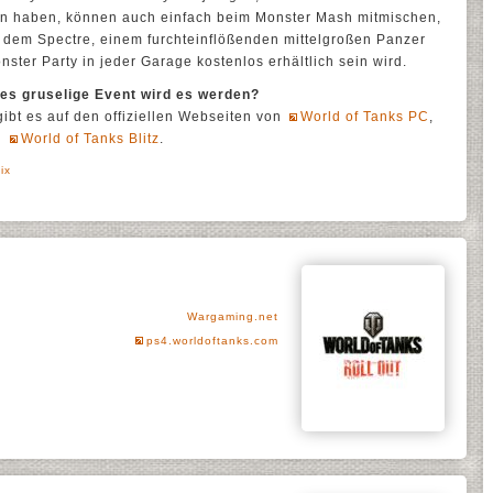
en haben, können auch einfach beim Monster Mash mitmischen,
 dem Spectre, einem furchteinflößenden mittelgroßen Panzer
onster Party in jeder Garage kostenlos erhältlich sein wird.
hes gruselige Event wird es werden?
ibt es auf den offiziellen Webseiten von
World of Tanks PC
,
d
World of Tanks Blitz
.
ix
Wargaming.net
ps4.worldoftanks.com