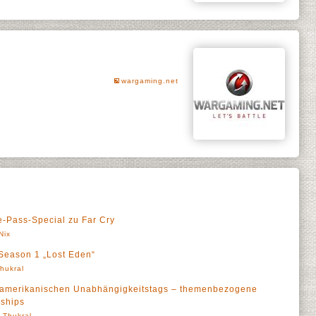
wargaming.net
le-Pass-Special zu Far Cry
Nix
 Season 1 „Lost Eden“
Thukral
s amerikanischen Unabhängigkeitstags – themenbezogene
rships
' Thukral