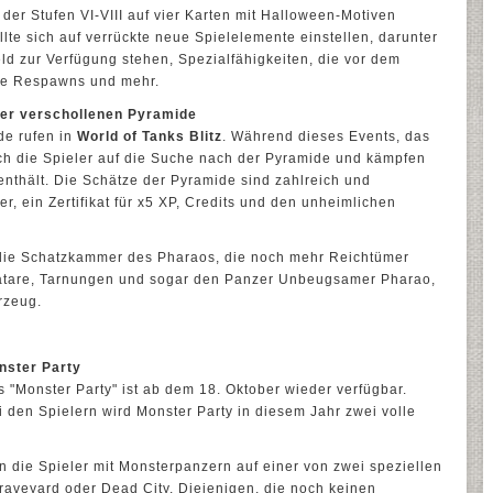
er Stufen VI-VIII auf vier Karten mit Halloween-Motiven
lte sich auf verrückte neue Spielelemente einstellen, darunter
eld zur Verfügung stehen, Spezialfähigkeiten, die vor dem
zte Respawns und mehr.
 der verschollenen Pyramide
de rufen in
World of Tanks Blitz
. Während dieses Events, das
ch die Spieler auf die Suche nach der Pyramide und kämpfen
 enthält. Die Schätze der Pyramide sind zahlreich und
r, ein Zertifikat für x5 XP, Credits und den unheimlichen
 die Schatzkammer des Pharaos, die noch mehr Reichtümer
vatare, Tarnungen und sogar den Panzer Unbeugsamer Pharao,
rzeug.
nster Party
"Monster Party" ist ab dem 18. Oktober wieder verfügbar.
i den Spielern wird Monster Party in diesem Jahr zwei volle
 die Spieler mit Monsterpanzern auf einer von zwei speziellen
aveyard oder Dead City. Diejenigen, die noch keinen