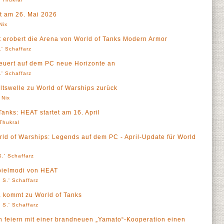
t am 26. Mai 2026
Nix
robert die Arena von World of Tanks Modern Armor
' Schaffarz
teuert auf dem PC neue Horizonte an
' Schaffarz
altswelle zu World of Warships zurück
 Nix
anks: HEAT startet am 16. April
 Thukral
rld of Warships: Legends auf dem PC - April-Update für World
.' Schaffarz
Spielmodi von HEAT
 S.' Schaffarz
a kommt zu World of Tanks
 S.' Schaffarz
 feiern mit einer brandneuen „Yamato“-Kooperation einen