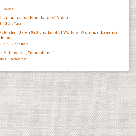
l' Thukral
tlicht neuestes „Foundations”-Video
S.' Schaffarz
Publisher Sale 2026 und kündigt World of Warships: Legends
te an
kus S.' Schaffarz
ie Videoserie „Foundations“
us S.' Schaffarz