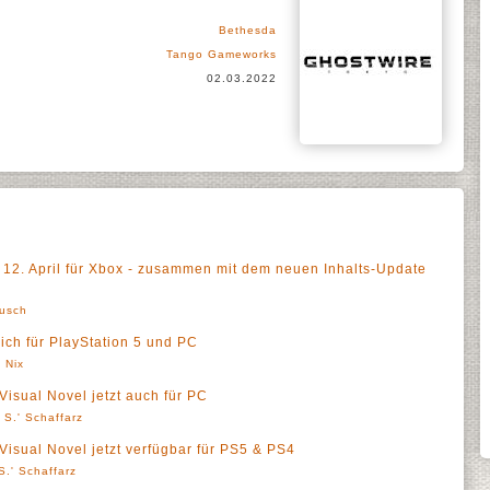
Bethesda
Tango Gameworks
02.03.2022
 12. April für Xbox - zusammen mit dem neuen Inhalts-Update
lusch
lich für PlayStation 5 und PC
 Nix
Visual Novel jetzt auch für PC
 S.' Schaffarz
Visual Novel jetzt verfügbar für PS5 & PS4
S.' Schaffarz