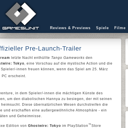
Reviews & Previews
Spiele
Filme
fizieller Pre-Launch-Trailer
stream
letzte Nacht enthüllte
Tango Gameworks
den
twire: Tokyo
, eine Vorschau auf die mystische Action und die
ie Spieler/-innen freuen können, wenn das Spiel am 25. März
d PC erscheint.
dventure, in dem Spieler/-innen die mächtigen Künste des
en, um den diabolischen Hannya zu besiegen, der mit seinen
 heimsucht. Diese übernatürlichen Wesen durchstreifen die
e und erschaffen eine außergewöhnliche Atmosphäre - ein
itäten und Geheimnisse.
™
luxe Edition von
Ghostwire: Tokyo
im PlayStation
Store