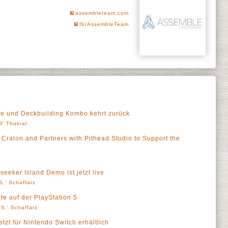
assembleteam.com
fb/AssembleTeam
se und Deckbuilding Kombo kehrt zurück
ll' Thukral
Cralon and Partners with Pithead Studio to Support the
seeker Island Demo ist jetzt live
S.' Schaffarz
te auf der PlayStation 5
S.' Schaffarz
tzt für Nintendo Switch erhältlich