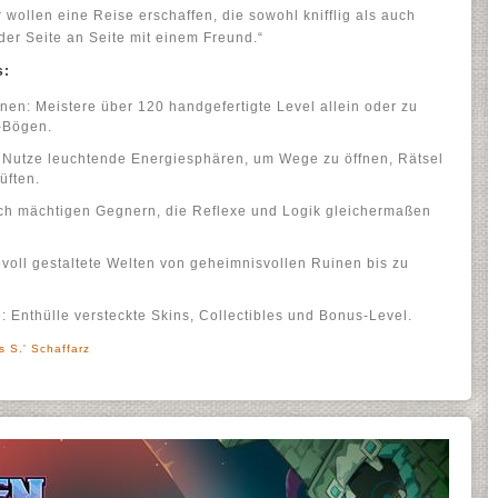
r wollen eine Reise erschaffen, die sowohl knifflig als auch
oder Seite an Seite mit einem Freund.“
s:
en: Meistere über 120 handgefertigte Level allein oder zu
y-Bögen.
Nutze leuchtende Energiesphären, um Wege zu öffnen, Rätsel
üften.
ich mächtigen Gegnern, die Reflexe und Logik gleichermaßen
voll gestaltete Welten von geheimnisvollen Ruinen bis zu
Enthülle versteckte Skins, Collectibles und Bonus-Level.
s S.' Schaffarz