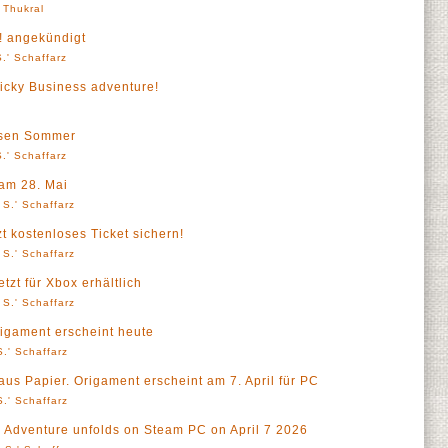
' Thukral
! angekündigt
.' Schaffarz
ticky Business adventure!
iesen Sommer
.' Schaffarz
 am 28. Mai
 S.' Schaffarz
t kostenloses Ticket sichern!
 S.' Schaffarz
tzt für Xbox erhältlich
 S.' Schaffarz
igament erscheint heute
.' Schaffarz
 aus Papier. Origament erscheint am 7. April für PC
.' Schaffarz
er Adventure unfolds on Steam PC on April 7 2026