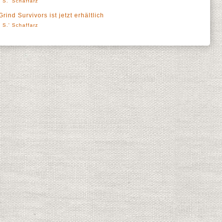
 S.' Schaffarz
nd Survivors ist jetzt erhältlich
 S.' Schaffarz