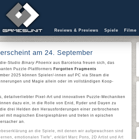
Reviews & Previews
Spiele
Filme
 erscheint am 24. September
die-Studio
Binary Phoenix
aus Barcelona freuen sich, das
manten Puzzle-Plattformers
Forgotten Fragments
mber 2025 können Spieler/-innen auf PC via Steam die
Erinnerungen und Magie allein oder im vollständigen Koop-
s, detailverliebter Pixel-Art und innovativen Puzzle-Mechaniken
-innen dazu ein, in die Rolle von Enid, Ryder und Dayen zu
 die drei Helden den Herausforderungen einer zerbrochenen
sel mit magischen Energiesphären und treten in epischen
ersacher an.
iebeserklärung an die Spiele, mit denen wir aufgewachsen sind
dernen, emotionalen Tiefe“, erklärt Marc Pons, 2D Artist und Art