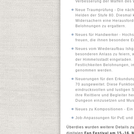
Verbesserung der Waffen des 
Neue Traumprüfung - Die nächs
Helden der Stufe 80. Diesmal 
Widersachern eine Herausforde
Belohnungen zu ergattern.
Neues für Handwerker - Hochst
freuen, die ihnen besondere 
Neues vom Wiederaufbau Ishgar
besonderen Anlass zu feiern,
der Himmelsstadt eingeladen. 
Festlichkeiten Belohnungen, i
genommen werden.
Neuerungen für den Erkundun
70 ausgeweitet. Diese Funktio
eindrucksvollen und lustigen
ihre Reittiere und Begleiter 
Dungeon einzusetzen und Musi
Neues zu Kompositionen - Ein 
Job-Anpassungen für PvE und 
Überdies wurden weitere Details 
digitalen
Fan Festival am 15.-16. 