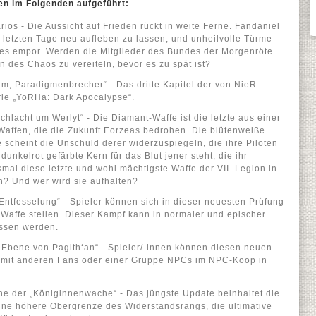
en im Folgenden aufgeführt:
os - Die Aussicht auf Frieden rückt in weite Ferne. Fandaniel
e letzten Tage neu aufleben zu lassen, und unheilvolle Türme
des empor. Werden die Mitglieder des Bundes der Morgenröte
n des Chaos zu vereiteln, bevor es zu spät ist?
rm, Paradigmenbrecher“ - Das dritte Kapitel der von NieR
erie „YoRHa: Dark Apocalypse“.
chlacht um Werlyt“ - Die Diamant-Waffe ist die letzte aus einer
Waffen, die die Zukunft Eorzeas bedrohen. Die blütenweiße
cheint die Unschuld derer widerzuspiegeln, die ihre Piloten
unkelrot gefärbte Kern für das Blut jener steht, die ihr
mal diese letzte und wohl mächtigste Waffe der VII. Legion in
? Und wer wird sie aufhalten?
Entfesselung“ - Spieler können sich in dieser neuesten Prüfung
Waffe stellen. Dieser Kampf kann in normaler und epischer
ossen werden.
Ebene von Paglth‘an“ - Spieler/-innen können diesen neuen
it anderen Fans oder einer Gruppe NPCs im NPC-Koop in
he der „Königinnenwache“ - Das jüngste Update beinhaltet die
ine höhere Obergrenze des Widerstandsrangs, die ultimative