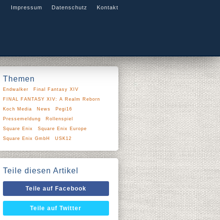
Impressum
Datenschutz
Kontakt
Themen
Endwalker
Final Fantasy XIV
FINAL FANTASY XIV: A Realm Reborn
Koch Media
News
Pegi16
Pressemeldung
Rollenspiel
Square Enix
Square Enix Europe
Square Enix GmbH
USK12
Teile diesen Artikel
Teile auf Facebook
Teile auf Twitter