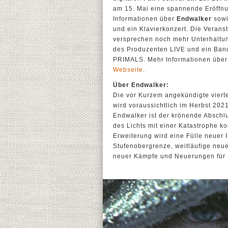
am 15. Mai eine spannende Eröffn
Informationen über
Endwalker
sowi
und ein Klavierkonzert. Die Verans
versprechen noch mehr Unterhaltung
des Produzenten LIVE und ein Band
PRIMALS. Mehr Informationen über d
Webseite
.
Über Endwalker:
Die vor Kurzem angekündigte viert
wird voraussichtlich im Herbst 202
Endwalker ist der krönende Abschl
des Lichts mit einer Katastrophe ko
Erweiterung wird eine Fülle neuer 
Stufenobergrenze, weitläufige neu
neuer Kämpfe und Neuerungen für