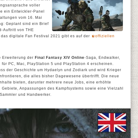
ungsansprache voller
e ein Entwickler-Panel
taltungen vom 16. Mai
: Geplant sind ein Brief
-Auftritt von THE
as digitale Fan Festival 2021 gibt es auf der
offiziellen
e Erweiterung der
Final Fantasy XIV Online
-Saga, Endwalker,
1 für PC, Mac, PlayStation 5 und PlayStation 4 erscheinen.
uss der Geschichte um Hydaelyn und Zodiark und wird Krieger
nfrontieren, die alles bisher Dagewesene übertrifft. Die neue
Inhalte bieten, darunter mehrere neue Jobs, eine erhöhte
e Gebiete, Anpassungen des Kampfsystems sowie eine Vielzahl
 Sammler und Handwerker.