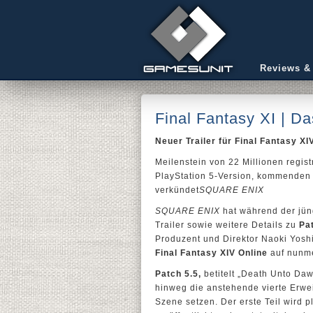
Reviews &
Final Fantasy XI | D
Neuer Trailer für Final Fantasy XI
Meilenstein von 22 Millionen regist
PlayStation 5-Version, kommenden 
verkündet
SQUARE ENIX
SQUARE ENIX
hat während der jün
Trailer sowie weitere Details zu
Pa
Produzent und Direktor Naoki Yos
Final Fantasy XIV Online
auf nunme
Patch 5.5,
betitelt „Death Unto Daw
hinweg die anstehende vierte Erwe
Szene setzen. Der erste Teil wird 