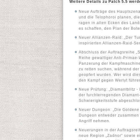
Weitere Details zu Patch 5.5 werd
Neue Aufträge des Hauptszenari
und die Telophoroi planen, di
ragen in allen Ecken des Lan
es schaffen, den Plan der Bote
Neuer Allianzen-Raid: „Der Tu
inspirierten Allianzen-Raid-S
Abschluss der Auftragsreihe „S
Reihe gewaltiger Anti-Primae-
Panzerung der Kampfmaschine s
zu retten suchen, während der d
geopfert wurden. Wer wird dies
den Kampf gegen Werlyt führen
Neue Prüfung: „Diamantblitz - 
der furchterregenden Diamant-
Schwierigkeitsstufe abgeschl
Neuer Dungeon: „Die Goldene 
Dungeon entweder zusammen m
Angriff nehmen.
Neuerungen in der Auftragsrei
neue Region „Zadnor“ sowie e