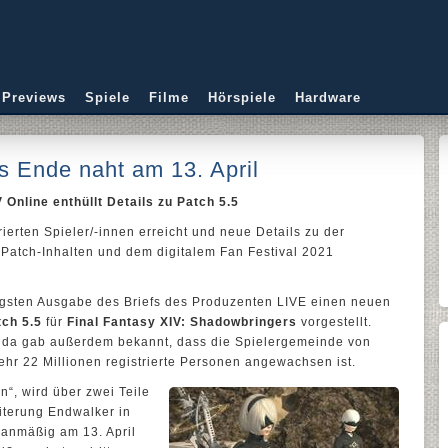
 Previews
Spiele
Filme
Hörspiele
Hardware
as Ende naht am 13. April
V Online enthüllt Details zu Patch 5.5
rierten Spieler/-innen erreicht und neue Details zu der
Patch-Inhalten und dem digitalem Fan Festival 2021
gsten Ausgabe des Briefs des Produzenten LIVE einen neuen
tch 5.5
für
Final Fantasy XIV: Shadowbringers
vorgestellt.
hida gab außerdem bekannt, dass die Spielergemeinde von
hr 22 Millionen registrierte Personen angewachsen ist.
n“, wird über zwei Teile
iterung Endwalker in
planmäßig am 13. April