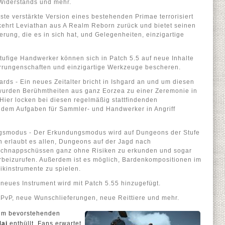
Widerstands und mehr.
te verstärkte Version eines bestehenden Primae terrorisiert
kehrt Leviathan aus A Realm Reborn zurück und bietet seinen
rung, die es in sich hat, und Gelegenheiten, einzigartige
ufige Handwerker können sich in Patch 5.5 auf neue Inhalte
Errungenschaften und einzigartige Werkzeuge bescheren.
ds - Ein neues Zeitalter bricht in Ishgard an und um diesen
 wurden Berühmtheiten aus ganz Eorzea zu einer Zeremonie in
Hier locken bei diesen regelmäßig stattfindenden
ndem Aufgaben für Sammler- und Handwerker in Angriff
gsmodus - Der Erkundungsmodus wird auf Dungeons der Stufe
n erlaubt es allen, Dungeons auf der Jagd nach
 Schnappschüssen ganz ohne Risiken zu erkunden und sogar
herbeizurufen. Außerdem ist es möglich, Bardenkompositionen im
kinstrumente zu spielen.
neues Instrument wird mit Patch 5.55 hinzugefügt.
PvP, neue Wunschlieferungen, neue Reittiere und mehr.
zum bevorstehenden
Mai
enthüllt. Fans erwartet