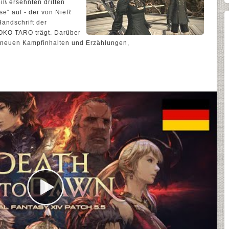
eiß ersehnten dritten
se“ auf - der von NieR
Handschrift der
YOKO TARO trägt. Darüber
n neuen Kampfinhalten und Erzählungen,