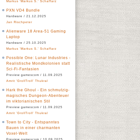
Markus 'Markus S.' Schaffarz
PXN VD4 Bundle
Hardware / 21.12.2025
Jan Rischpeter
Alienware 18 Area-51 Gaming
Laptop
Hardware / 25.10.2025
Markus 'Markus S.' Schaffarz
Possible One: Lunar Industries -
Realistische Mondkolonien statt
Sci-Fi-Fantasien
Preview gamescom / 11.09.2025
Amrit 'GrollTroll' Thukral
Hark the Ghoul - Ein schmutzig-
magisches Dungeon-Abenteuer
im viktorianischen Stil
Preview gamescom / 11.09.2025
Amrit 'GrollTroll' Thukral
Town to City - Entspanntes
Bauen in einer charmanten
Voxel-Welt
Preview gamescom / 10.09.2025