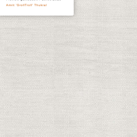
Amrit 'GrollTroll' Thukral