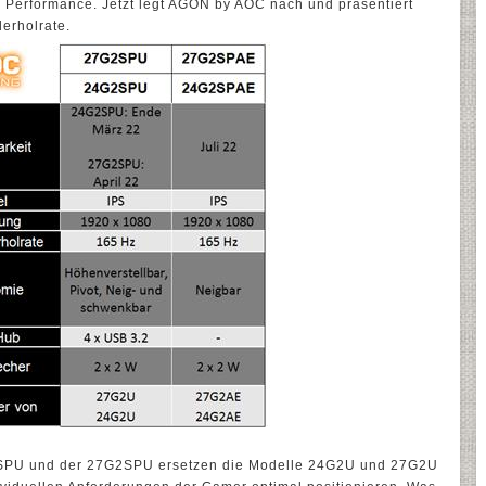
e Performance. Jetzt legt AGON by AOC nach und präsentiert
derholrate.
SPU und der 27G2SPU ersetzen die Modelle 24G2U und 27G2U