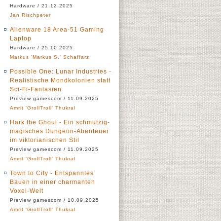
Hardware / 21.12.2025
Jan Rischpeter
Alienware 18 Area-51 Gaming
Laptop
Hardware / 25.10.2025
Markus 'Markus S.' Schaffarz
Possible One: Lunar Industries -
Realistische Mondkolonien statt
Sci-Fi-Fantasien
Preview gamescom / 11.09.2025
Amrit 'GrollTroll' Thukral
Hark the Ghoul - Ein schmutzig-
magisches Dungeon-Abenteuer
im viktorianischen Stil
Preview gamescom / 11.09.2025
Amrit 'GrollTroll' Thukral
Town to City - Entspanntes
Bauen in einer charmanten
Voxel-Welt
Preview gamescom / 10.09.2025
Amrit 'GrollTroll' Thukral