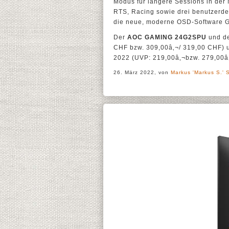
Modus für längere Sessions in der
RTS, Racing sowie drei benutzerdefi
die neue, moderne OSD-Software G
Der
AOC GAMING 24G2SPU
und d
CHF bzw. 309,00â‚¬/ 319,00 CHF) 
2022 (UVP: 219,00â‚¬bzw. 279,00â‚¬
26. März 2022, von
Markus 'Markus S.' 