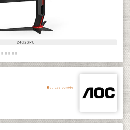
24G2SPU
eu.aoc.com/de