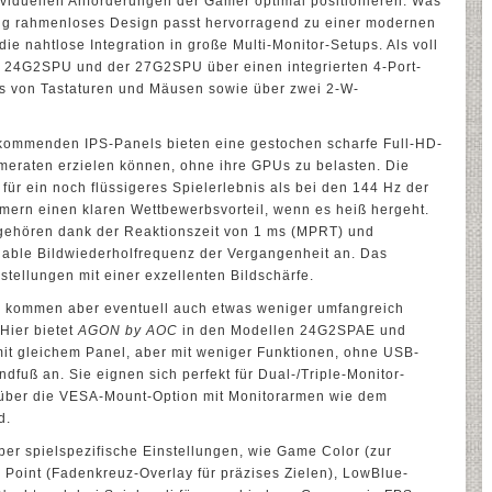
ividuellen Anforderungen der Gamer optimal positionieren. Was
seitig rahmenloses Design passt hervorragend zu einer modernen
die nahtlose Integration in große Multi-Monitor-Setups. Als voll
r 24G2SPU und der 27G2SPU über einen integrierten 4-Port-
s von Tastaturen und Mäusen sowie über zwei 2-W-
 kommenden IPS-Panels bieten eine gestochen scharfe Full-HD-
meraten erzielen können, ohne ihre GPUs zu belasten. Die
für ein noch flüssigeres Spielerlebnis als bei den 144 Hz der
mern einen klaren Wettbewerbsvorteil, wenn es heiß hergeht.
g gehören dank der Reaktionszeit von 1 ms (MPRT) und
riable Bildwiederholfrequenz der Vergangenheit an. Das
tellungen mit einer exzellenten Bildschärfe.
s kommen aber eventuell auch etwas weniger umfangreich
 Hier bietet
AGON by AOC
in den Modellen 24G2SPAE und
t gleichem Panel, aber mit weniger Funktionen, ohne USB-
dfuß an. Sie eignen sich perfekt für Dual-/Triple-Monitor-
ts über die VESA-Mount-Option mit Monitorarmen wie dem
d.
ber spielspezifische Einstellungen, wie Game Color (zur
 Point (Fadenkreuz-Overlay für präzises Zielen), LowBlue-