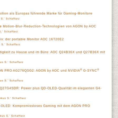
ition als Europas führende Marke für Gaming-Monitore
 S.' Schaffarz
 Motion-Blur-Reduction-Technologien von AGON by AOC
.' Schaffarz
iv: der portable Monitor AOC 16T20E2
 S.' Schaffarz
itigkeit zu Hause und im Büro: AOC Q24B36X und Q27B36X mit
us S.' Schaffarz
®
®
GON PRO AG276QSG2: AGON by AOC und NVIDIA
G-SYNC
us S.' Schaffarz
7G4SDR: Power plus QD-OLED-Qualität im eleganten G4-
rkus S.' Schaffarz
-OLED: Kompromissloses Gaming mit dem AGON PRO
kus S.' Schaffarz