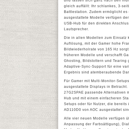
und lassen sich ganz nach den ind
gleich auffällt: Ihr schlankes, 3-
Battlestation. Zudem ermöglicht es 
ausgestattete Modelle verfügen de
USB-Hub für den direkten Anschlus
Lautsprecher.
Die in allen Modellen zum Einsatz
Auflösung, mit der Gamer hohe Fra
Bildwiederholrate von 165 Hz sorgt 
früheren Modelle und verschafft Ga
Ghosting, Bildstottern und Tearin
Adaptive-Sync-Support für eine va
Ergebnis sind atemberaubende Dars
Für Gamer mit Multi-Monitor-Setup
ausgestattete Displays in Betracht.
27G2SPAE passende Alternativen mi
Hub und mit einem einfacheren Stan
Setups oder für Nutzer, die berei
AD110D0 von AOC ausgestattet sin
Alle vier neuen Modelle verfügen ü
Anpassung der Farbsättigung), Dial