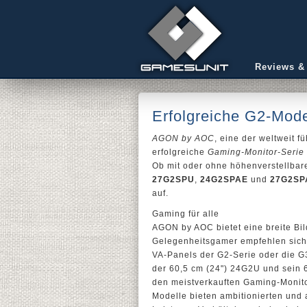
Reviews &
Erfolgreiche G2-Mod
AGON by AOC
, eine der weltweit 
erfolgreiche
Gaming-Monitor-Serie
Ob mit oder ohne höhenverstellb
27G2SPU
,
24G2SPAE
und
27G2SP
auf.
Gaming für alle
AGON by AOC bietet eine breite Bil
Gelegenheitsgamer empfehlen sich 
VA-Panels der G2-Serie oder die G
der 60,5 cm (24") 24G2U und sein
den meistverkauften Gaming-Monitor
Modelle bieten ambitionierten und