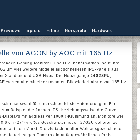
 Previews
Spiele
Filme
Hörspiele
Hardware
elle von AGON by AOC mit 165 Hz
führenden Gaming-Monitor1- und IT-Zubehörmarken, baut ihre
 G2
um vier weitere Modelle mit schnelleren IPS-Panels aus.
aren Standfuß und USB-Hubs: Die Neuzugänge
24G2SPU
,
AE
warten alle mit einer rasanten Bildwiederholrate von 165 Hz
dschirmauswahl für unterschiedlichste Anforderungen. Für
zum Beispiel die flachen IPS- beziehungsweise die Curved
3-Displays mit aggressiver 1000R-Krümmung an. Monitore wie
 68,6 cm (27") großes Geschwistermodell 27G2U gehören zu
en auf dem Markt. Die vielfach in aller Welt ausgezeichneten
 abenteuerlustigen Gamern ein außergewöhnliches Preis-