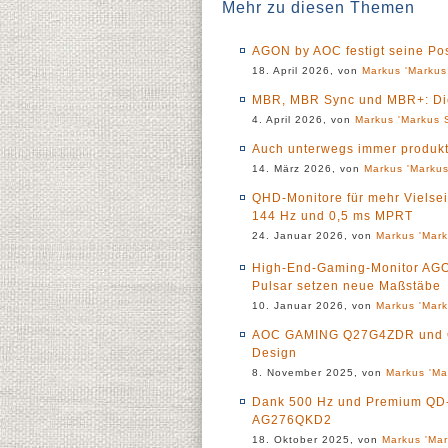
Mehr zu diesen Themen
AGON by AOC festigt seine Pos
18. April 2026, von
Markus 'Markus
MBR, MBR Sync und MBR+: Die
4. April 2026, von
Markus 'Markus S
Auch unterwegs immer produkt
14. März 2026, von
Markus 'Markus
QHD-Monitore für mehr Vielse
144 Hz und 0,5 ms MPRT
24. Januar 2026, von
Markus 'Mark
High-End-Gaming-Monitor A
Pulsar setzen neue Maßstäbe
10. Januar 2026, von
Markus 'Mark
AOC GAMING Q27G4ZDR und Q2
Design
8. November 2025, von
Markus 'Ma
Dank 500 Hz und Premium QD
AG276QKD2
18. Oktober 2025, von
Markus 'Mar