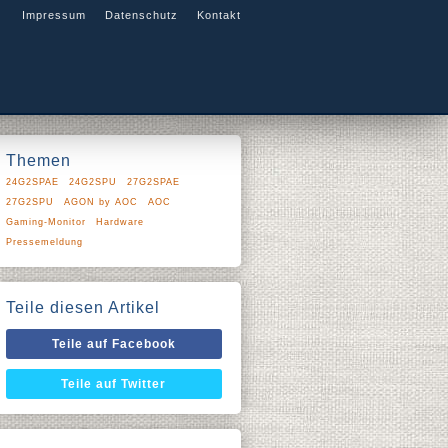
Impressum
Datenschutz
Kontakt
Themen
24G2SPAE
24G2SPU
27G2SPAE
27G2SPU
AGON by AOC
AOC
Gaming-Monitor
Hardware
Pressemeldung
Teile diesen Artikel
Teile auf Facebook
Teile auf Twitter