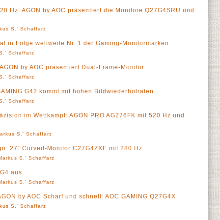
320 Hz: AGON by AOC präsentiert die Monitore Q27G4SRU und
kus S.' Schaffarz
 in Folge weltweite Nr. 1 der Gaming-Monitormarken
S.' Schaffarz
 AGON by AOC präsentiert Dual-Frame-Monitor
S.' Schaffarz
GAMING G42 kommt mit hohen Bildwiederholraten
S.' Schaffarz
räzision im Wettkampf: AGON PRO AG276FK mit 520 Hz und
arkus S.' Schaffarz
gn: 27“ Curved-Monitor C27G4ZXE mit 280 Hz
Markus S.' Schaffarz
 G4 aus
Markus S.' Schaffarz
 AGON by AOC Scharf und schnell: AOC GAMING Q27G4X
kus S.' Schaffarz