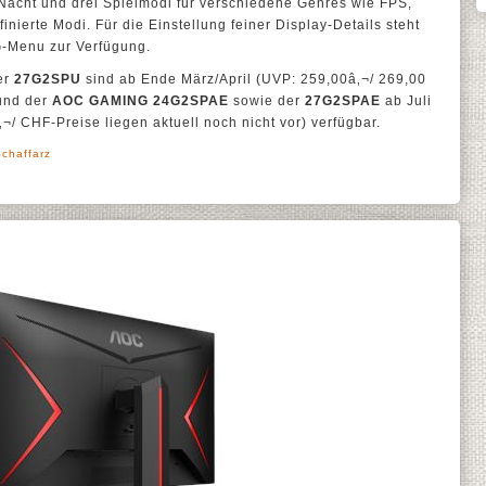
 Nacht und drei Spielmodi für verschiedene Genres wie FPS,
nierte Modi. Für die Einstellung feiner Display-Details steht
-Menu zur Verfügung.
er
27G2SPU
sind ab Ende März/April (UVP: 259,00â‚¬/ 269,00
und der
AOC GAMING 24G2SPAE
sowie der
27G2SPAE
ab Juli
/ CHF-Preise liegen aktuell noch nicht vor) verfügbar.
Schaffarz