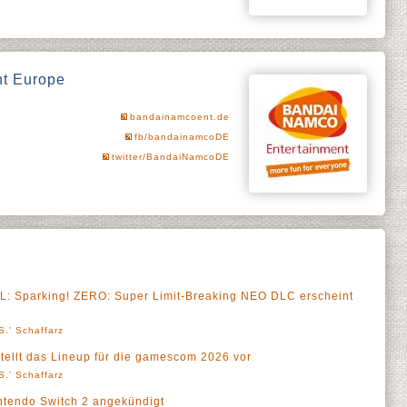
t Europe
bandainamcoent.de
fb/bandainamcoDE
twitter/BandaiNamcoDE
: Sparking! ZERO: Super Limit-Breaking NEO DLC erscheint
S.' Schaffarz
ellt das Lineup für die gamescom 2026 vor
S.' Schaffarz
tendo Switch 2 angekündigt