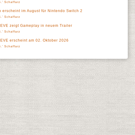
.' Schaffarz
erscheint im August für Nintendo Switch 2
.' Schaffarz
VE zeigt Gameplay in neuem Trailer
.' Schaffarz
VE erscheint am 02. Oktober 2026
.' Schaffarz