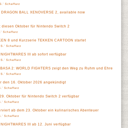
S.' Schaffarz
r of DRAGON BALL XENOVERSE 2, available now
t diesen Oktober für Nintendo Switch 2
' Schaffarz
KEN 8 und Kurzserie TEKKEN CARTOON startet
S.' Schaffarz
NIGHTMARES III ab sofort verfügbar
S.' Schaffarz
SUBASA 2: WORLD FIGHTERS zeigt den Weg zu Ruhm und Ehre
S.' Schaffarz
ür den 16. Oktober 2026 angekündigt
.' Schaffarz
29. Oktober für Nintendo Switch 2 verfügbar
.' Schaffarz
viert ab dem 23. Oktober ein kulinarisches Abenteuer
.' Schaffarz
NIGHTMARES III ab 12. Juni verfügbar