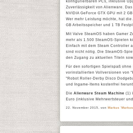
konfigurierbaren PCs, inklusive U
Zuverlässigkeit von Alienware. Das 
NVIDIA GeForce GTX GPU mit 2 GB 
Wer mehr Leistung möchte, hat die 
GB Arbeitsspeicher und 1 TB Festpl
Mit Valve SteamOS haben Gamer Zugr
mehr als 1.500 SteamOS-Spielen kö
Einfach mit dem Steam Controller a
sind nicht nötig. Die SteamOS-Spiel
den Zugang zu aktuellen Titeln so
Für den sofortigen Spielspaß ohn
vorinstallierten Vollversionen von
"Robot Roller-Derby Disco Dodgeba
und Ingame-Items kostenfrei herunt
Die
Alienware Steam Machine
(1) 
Euro (inklusive Mehrwertsteuer und
22. November 2015, von
Markus 'Markus