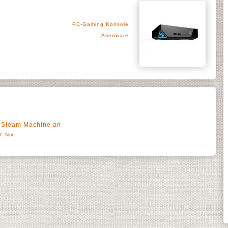
PC-Gaming Konsole
Alienware
n Steam Machine an
' Nix