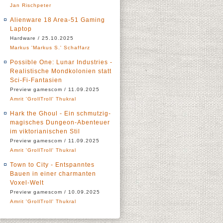
Jan Rischpeter
Alienware 18 Area-51 Gaming
Laptop
Hardware / 25.10.2025
Markus 'Markus S.' Schaffarz
Possible One: Lunar Industries -
Realistische Mondkolonien statt
Sci-Fi-Fantasien
Preview gamescom / 11.09.2025
Amrit 'GrollTroll' Thukral
Hark the Ghoul - Ein schmutzig-
magisches Dungeon-Abenteuer
im viktorianischen Stil
Preview gamescom / 11.09.2025
Amrit 'GrollTroll' Thukral
Town to City - Entspanntes
Bauen in einer charmanten
Voxel-Welt
Preview gamescom / 10.09.2025
Amrit 'GrollTroll' Thukral