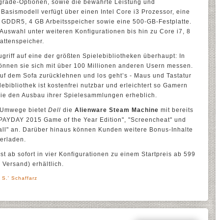
pgrade-Optionen, sowie die bewährte Leistung und
Basismodell verfügt über einen Intel Core i3 Prozessor, eine
GDDR5, 4 GB Arbeitsspeicher sowie eine 500-GB-Festplatte.
Auswahl unter weiteren Konfigurationen bis hin zu Core i7, 8
attenspeicher.
iff auf eine der größten Spielebibliotheken überhaupt: In
nnen sie sich mit über 100 Millionen anderen Usern messen.
uf dem Sofa zurücklehnen und los geht’s - Maus und Tastatur
ebibliothek ist kostenfrei nutzbar und erleichtert so Gamern
wie den Ausbau ihrer Spielesammlungen erheblich.
e Umwege bietet
Dell
die
Alienware Steam Machine
mit bereits
 "PAYDAY 2015 Game of the Year Edition", "Screencheat" und
ll" an. Darüber hinaus können Kunden weitere Bonus-Inhalte
erladen.
ist ab sofort in vier Konfigurationen zu einem Startpreis ab 599
 Versand) erhältlich.
 S.' Schaffarz