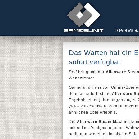
Reviews &
Das Warten hat ein 
sofort verfügbar
Dell
bringt mit der
Alienware Stea
Wohnzimmer.
Gamer und Fans von Online-Spielen
denn ab sofort ist die
Alienware S
Ergebnis einer jahrelangen engen
(www.valvesoftware.com) und verhi
ähnlichen Spielerlebnis.
Die
Alienware Steam Machine
komm
schlanken Designs in jedem Wohnzi
bedienen wie eine klassische Spiele