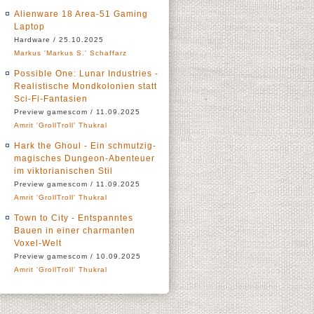
Alienware 18 Area-51 Gaming
Laptop
Hardware / 25.10.2025
Markus 'Markus S.' Schaffarz
Possible One: Lunar Industries -
Realistische Mondkolonien statt
Sci-Fi-Fantasien
Preview gamescom / 11.09.2025
Amrit 'GrollTroll' Thukral
Hark the Ghoul - Ein schmutzig-
magisches Dungeon-Abenteuer
im viktorianischen Stil
Preview gamescom / 11.09.2025
Amrit 'GrollTroll' Thukral
Town to City - Entspanntes
Bauen in einer charmanten
Voxel-Welt
Preview gamescom / 10.09.2025
Amrit 'GrollTroll' Thukral