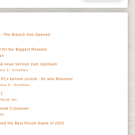
- The Breach Has Opened
t for the Biggest Reveals
rga
n & neue Version zum Jubiläum
kus S.' Schaffarz
Cs kehren zurück - für alle Benutzer
rkus S.' Schaffarz
 2
'ResQ' Nix
Dead Crossover
Nix
med the Best Polish Game of 2022