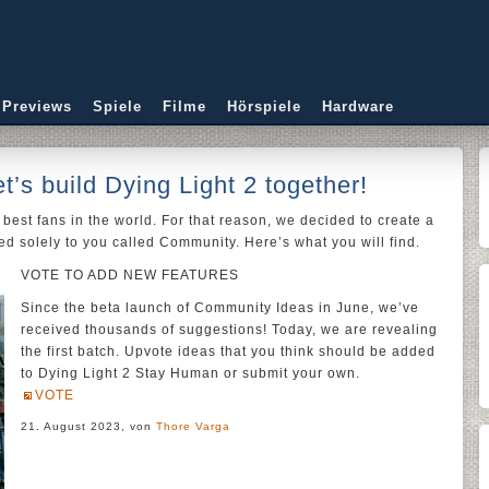
 Previews
Spiele
Filme
Hörspiele
Hardware
’s build Dying Light 2 together!
 best fans in the world. For that reason, we decided to create a
d solely to you called Community. Here’s what you will find.
VOTE TO ADD NEW FEATURES
Since the beta launch of Community Ideas in June, we’ve
received thousands of suggestions! Today, we are revealing
the first batch. Upvote ideas that you think should be added
to Dying Light 2 Stay Human or submit your own.
VOTE
21. August 2023, von
Thore Varga