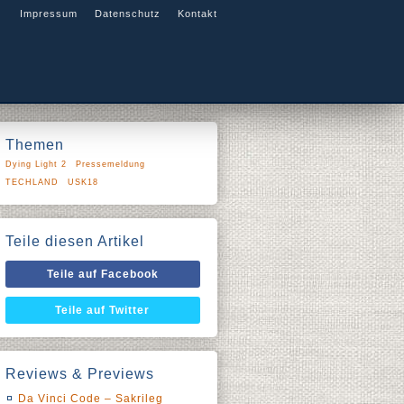
Impressum
Datenschutz
Kontakt
Themen
Dying Light 2
Pressemeldung
TECHLAND
USK18
Teile diesen Artikel
Teile auf Facebook
Teile auf Twitter
Reviews & Previews
Da Vinci Code – Sakrileg