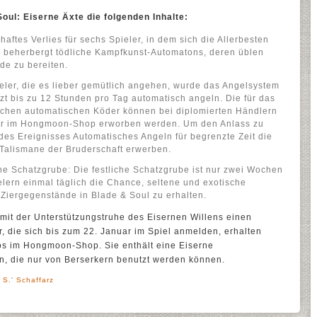
oul: Eiserne Äxte die folgenden Inhalte:
aftes Verlies für sechs Spieler, in dem sich die Allerbesten
 beherbergt tödliche Kampfkunst-Automatons, deren üblen
de zu bereiten.
eler, die es lieber gemütlich angehen, wurde das Angelsystem
etzt bis zu 12 Stunden pro Tag automatisch angeln. Die für das
ichen automatischen Köder können bei diplomierten Händlern
der im Hongmoon-Shop erworben werden. Um den Anlass zu
des Ereignisses Automatisches Angeln für begrenzte Zeit die
 Talismane der Bruderschaft erwerben.
che Schatzgrube: Die festliche Schatzgrube ist nur zwei Wochen
elern einmal täglich die Chance, seltene und exotische
Ziergegenstände in Blade & Soul zu erhalten.
r mit der Unterstützungstruhe des Eisernen Willens einen
r, die sich bis zum 22. Januar im Spiel anmelden, erhalten
los im Hongmoon-Shop. Sie enthält eine Eiserne
, die nur von Berserkern benutzt werden können.
 S.' Schaffarz