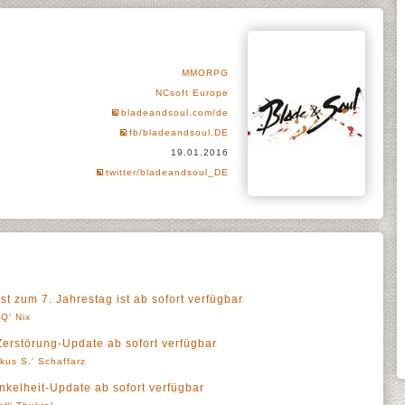
MMORPG
NCsoft Europe
bladeandsoul.com/de
fb/bladeandsoul.DE
19.01.2016
twitter/bladeandsoul_DE
t zum 7. Jahrestag ist ab sofort verfügbar
Q' Nix
erstörung-Update ab sofort verfügbar
kus S.' Schaffarz
nkelheit-Update ab sofort verfügbar