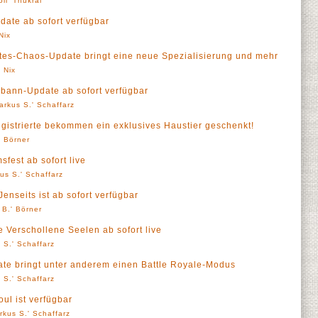
oll' Thukral
ate ab sofort verfügbar
Nix
tes-Chaos-Update bringt eine neue Spezialisierung und mehr
 Nix
ann-Update ab sofort verfügbar
arkus S.' Schaffarz
egistrierte bekommen ein exklusives Haustier geschenkt!
' Börner
sfest ab sofort live
us S.' Schaffarz
enseits ist ab sofort verfügbar
 B.' Börner
 Verschollene Seelen ab sofort live
 S.' Schaffarz
ate bringt unter anderem einen Battle Royale-Modus
 S.' Schaffarz
ul ist verfügbar
rkus S.' Schaffarz