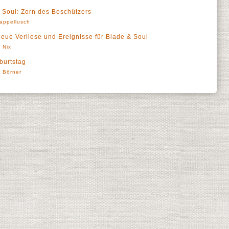
 Soul: Zorn des Beschützers
appellusch
neue Verliese und Ereignisse für Blade & Soul
 Nix
burtstag
' Börner