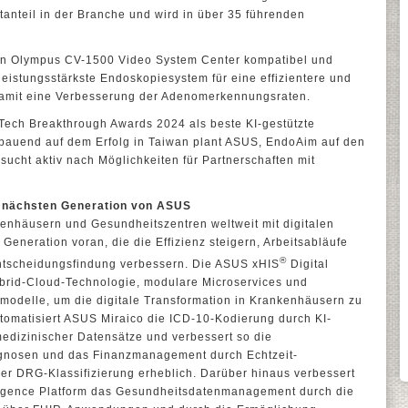
anteil in der Branche und wird in über 35 führenden
en Olympus CV-1500 Video System Center kompatibel und
leistungsstärkste Endoskopiesystem für eine effizientere und
mit eine Verbesserung der Adenomerkennungsraten.
ech Breakthrough Awards 2024 als beste KI-gestützte
bauend auf dem Erfolg in Taiwan plant ASUS, EndoAim auf den
sucht aktiv nach Möglichkeiten für Partnerschaften mit
r nächsten Generation von ASUS
kenhäusern und Gesundheitszentren weltweit mit digitalen
eneration voran, die die Effizienz steigern, Arbeitsabläufe
®
ntscheidungsfindung verbessern. Die ASUS xHIS
Digital
ybrid-Cloud-Technologie, modulare Microservices und
modelle, um die digitale Transformation in Krankenhäusern zu
omatisiert ASUS Miraico die ICD-10-Kodierung durch KI-
 medizinischer Datensätze und verbessert so die
gnosen und das Finanzmanagement durch Echtzeit-
 DRG-Klassifizierung erheblich. Darüber hinaus verbessert
ligence Platform das Gesundheitsdatenmanagement durch die