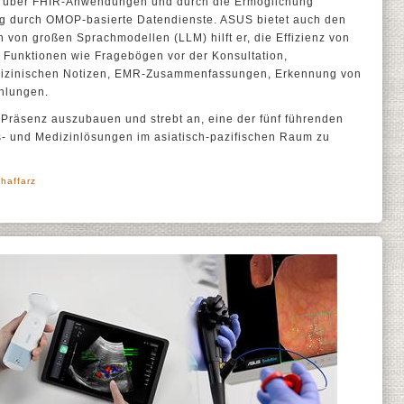
n über FHIR-Anwendungen und durch die Ermöglichung
hung durch OMOP-basierte Datendienste. ASUS bietet auch den
en von großen Sprachmodellen (LLM) hilft er, die Effizienz von
 Funktionen wie Fragebögen vor der Konsultation,
dizinischen Notizen, EMR-Zusammenfassungen, Erkennung von
hlungen.
e Präsenz auszubauen und strebt an, eine der fünf führenden
ts- und Medizinlösungen im asiatisch-pazifischen Raum zu
haffarz