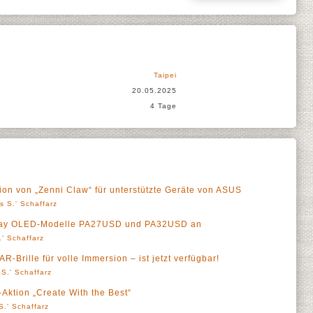
Taipei
20.05.2025
4 Tage
ion von „Zenni Claw“ für unterstützte Geräte von ASUS
s S.' Schaffarz
play OLED-Modelle PA27USD und PA32USD an
' Schaffarz
Brille für volle Immersion – ist jetzt verfügbar!
S.' Schaffarz
Aktion „Create With the Best“
S.' Schaffarz