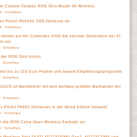
er Custom-Tastatur ROG Strix Morph 96 Wireless
S.' Schaffarz
 des ProArt PA40SU SSD-Gehäuse an
S.' Schaffarz
stellen auf der Computex 2026 die nächste Generation der KI
on vor
' Schaffarz
der ROG Strix Aiolos
' Schaffarz
 mit bis zu 310 Euro Prämie und neuem Empfehlungsprogramm
' Schaffarz
ASUS ist Marktführer mit dem weltweit größten Marktanteil bei
' Schaffarz
es ProArt PA602 Gehäuses in der Wood Edition bekannt
.' Schaffarz
lt die ROG Cetra Open Wireless Earbuds vor
.' Schaffarz