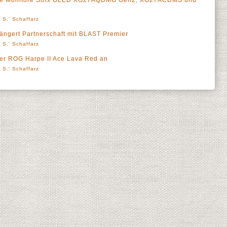
ue Monitore Strix OLED XG27AQDMG Gen2, XG27ACDMS und
 S.' Schaffarz
ängert Partnerschaft mit BLAST Premier
 S.' Schaffarz
der ROG Harpe II Ace Lava Red an
 S.' Schaffarz