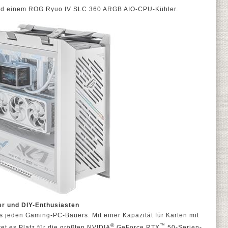
nd einem ROG Ryuo IV SLC 360 ARGB AIO-CPU-Kühler.
er und DIY-Enthusiasten
 jeden Gaming-PC-Bauers. Mit einer Kapazität für Karten mit
®
™
et es Platz für die größten NVIDIA
GeForce RTX
50-Serien-