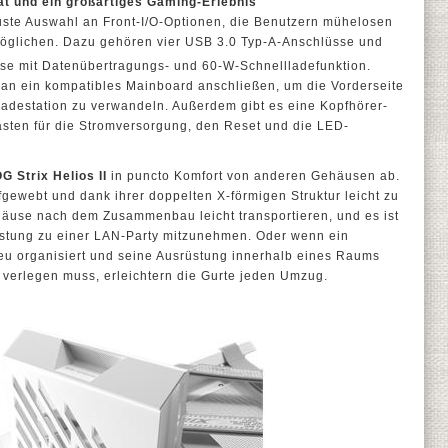
ät und ein großartiges Gaming-Erlebnis
uste Auswahl an Front-I/O-Optionen, die Benutzern mühelosen
rmöglichen. Dazu gehören vier USB 3.0 Typ-A-Anschlüsse und
se mit Datenübertragungs- und 60-W-Schnellladefunktion.
an ein kompatibles Mainboard anschließen, um die Vorderseite
ladestation zu verwandeln. Außerdem gibt es eine Kopfhörer-
asten für die Stromversorgung, den Reset und die LED-
G Strix Helios II
in puncto Komfort von anderen Gehäusen ab.
gewebt und dank ihrer doppelten X-förmigen Struktur leicht zu
ehäuse nach dem Zusammenbau leicht transportieren, und es ist
stung zu einer LAN-Party mitzunehmen. Oder wenn ein
u organisiert und seine Ausrüstung innerhalb eines Raums
 verlegen muss, erleichtern die Gurte jeden Umzug.