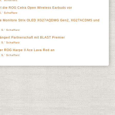
.' Schaffarz
lt die ROG Cetra Open Wireless Earbuds vor
.' Schaffarz
ue Monitore Strix OLED XG27AQDMG Gen2, XG27ACDMS und
 S.' Schaffarz
ängert Partnerschaft mit BLAST Premier
 S.' Schaffarz
der ROG Harpe II Ace Lava Red an
 S.' Schaffarz