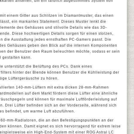
kkarten ansehen, um ein farblich abgestimmtes System von
 mit einem Gitter aus Schlitzen im Diamantmuster, das einen
lässt, ein markantes Statement. Dieses Muster lenkt die
lemente des Gehäuses und stilvolle Details wie das 3D-
ende. Diese hochwertigen Details sorgen für einen stolzen,
 in die Ausstattung jedes ernsthaften PC-Gamers passt. Die
des Gehäuses geben den Blick auf die internen Komponenten
enen der Benutzer den Raum beleuchten möchte, sodass er sein
l gestalten kann.
e unterstützt die Belüftung des PCs. Dank eines
ilters hinter der Blende können Benutzer die Kühlleistung der
ßige Lüftergeräusche zu hören.
tallierten 140-mm-Lüftern mit extra dicken 28-mm-Rahmen
dardmodellen auf dem Markt fördern diese Lüfter eine ähnliche
räuschpegeln und können für maximale Luftförderleistung auf
n. Drei Lüfter befinden sich an der Vorderseite, während sich
es befindet, um warme Luft abzuführen.
 360-mm-Radiatoren, die an den Befestigungspunkten an der
den können. Damit eignet es sich hervorragend für extrem leise
beispielsweise ein High-End-System mit einer ROG Astral LC