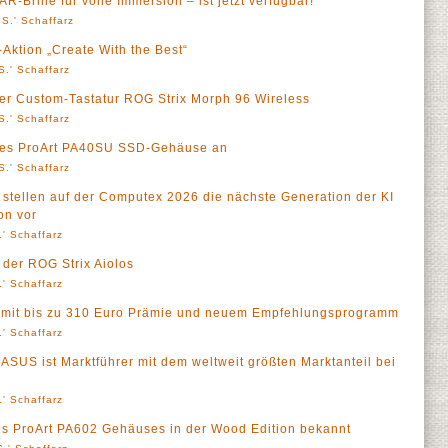
Brille für volle Immersion – ist jetzt verfügbar!
S.' Schaffarz
Aktion „Create With the Best“
S.' Schaffarz
er Custom-Tastatur ROG Strix Morph 96 Wireless
S.' Schaffarz
 des ProArt PA40SU SSD-Gehäuse an
S.' Schaffarz
stellen auf der Computex 2026 die nächste Generation der KI
on vor
' Schaffarz
der ROG Strix Aiolos
' Schaffarz
 mit bis zu 310 Euro Prämie und neuem Empfehlungsprogramm
' Schaffarz
ASUS ist Marktführer mit dem weltweit größten Marktanteil bei
' Schaffarz
es ProArt PA602 Gehäuses in der Wood Edition bekannt