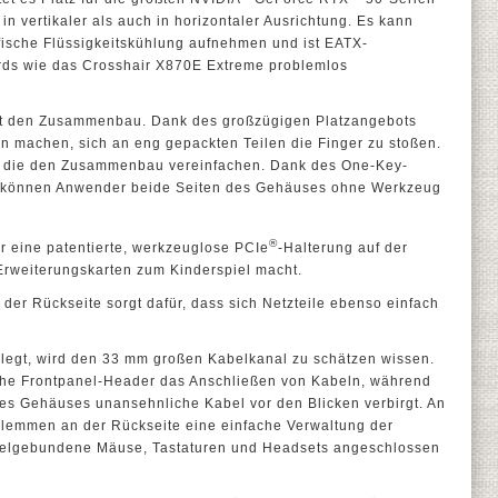
in vertikaler als auch in horizontaler Ausrichtung. Es kann
ische Flüssigkeitskühlung aufnehmen und ist EATX-
rds wie das Crosshair X870E Extreme problemlos
rt den Zusammenbau. Dank des großzügigen Platzangebots
 machen, sich an eng gepackten Teilen die Finger zu stoßen.
n, die den Zusammenbau vereinfachen. Dank des One-Key-
 können Anwender beide Seiten des Gehäuses ohne Werkzeug
®
 eine patentierte, werkzeuglose PCIe
-Halterung auf der
n Erweiterungskarten zum Kinderspiel macht.
er Rückseite sorgt dafür, dass sich Netzteile ebenso einfach
 legt, wird den 33 mm großen Kabelkanal zu schätzen wissen.
liche Frontpanel-Header das Anschließen von Kabeln, während
 Gehäuses unansehnliche Kabel vor den Blicken verbirgt. An
lemmen an der Rückseite eine einfache Verwaltung der
abelgebundene Mäuse, Tastaturen und Headsets angeschlossen