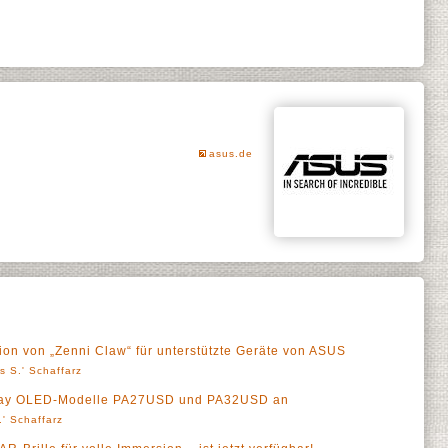
asus.de
ion von „Zenni Claw“ für unterstützte Geräte von ASUS
s S.' Schaffarz
play OLED-Modelle PA27USD und PA32USD an
' Schaffarz