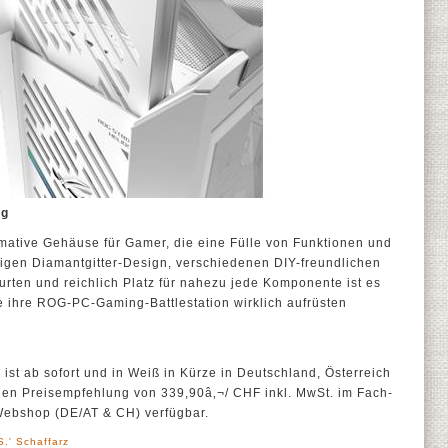
ng
ltimative Gehäuse für Gamer, die eine Fülle von Funktionen und
tigen Diamantgitter-Design, verschiedenen DIY-freundlichen
rten und reichlich Platz für nahezu jede Komponente ist es
die ihre ROG-PC-Gaming-Battlestation wirklich aufrüsten
ist ab sofort und in Weiß in Kürze in Deutschland, Österreich
hen Preisempfehlung von 339,90â‚¬/ CHF inkl. MwSt. im Fach-
ebshop (DE/AT & CH) verfügbar.
.' Schaffarz