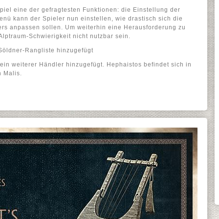
iel eine der gefragtesten Funktionen: die Einstellung der
nü kann der Spieler nun einstellen, wie drastisch sich die
ers anpassen sollen. Um weiterhin eine Herausforderung zu
 Alptraum-Schwierigkeit nicht nutzbar sein.
öldner-Rangliste hinzugefügt
 ein weiterer Händler hinzugefügt. Hephaistos befindet sich in
 Malis.