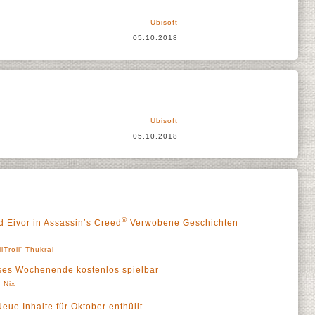
Ubisoft
05.10.2018
Ubisoft
05.10.2018
®
d Eivor in Assassin’s Creed
Verwobene Geschichten
llTroll' Thukral
ses Wochenende kostenlos spielbar
 Nix
eue Inhalte für Oktober enthüllt