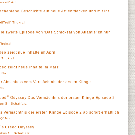
astii' Arlt
iechenland Geschichte auf neue Art entdecken und mit ihr
ollTroll' Thukral
ie zweite Episode von 'Das Schicksal von Atlantis' ist nun
 Thukral
eo zeigt nue Inhalte im April
' Thukral
deo zeigt neue Inhalte im März
 Nix
r Abschluss vom Vermächtnis der ersten Klinge
Nix
®
reed
Odyssey Das Vermächtnis der ersten Klinge Episode 2
us S.' Schaffarz
 Vermächtnis der ersten Klinge Episode 2 ab sofort erhältlich
Q' Nix
n´s Creed Odyssey
rkus S.' Schaffarz