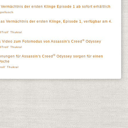
Vermächtnis der ersten Klinge Episode 1 ab sofort erhältlich
pellusch
as Vermächtnis der ersten Klinge, Episode 1, verfügbar am 4.
llTroll' Thukral
®
ues Video zum Fotomodus von Assassin's Creed
Odyssey
llTroll' Thukral
®
nungen für Assassin's Creed
Odyssey sorgen für einen
 Woche
roll' Thukral