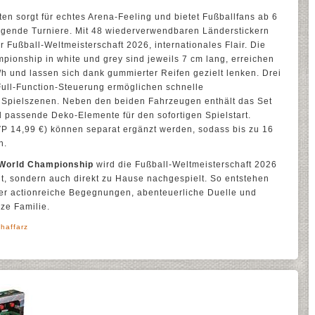
n sorgt für echtes Arena-Feeling und bietet Fußballfans ab 6
regende Turniere. Mit 48 wiederverwendbaren Länderstickern
 Fußball-Weltmeisterschaft 2026, internationales Flair. Die
ionship in white und grey sind jeweils 7 cm lang, erreichen
h und lassen sich dank gummierter Reifen gezielt lenken. Drei
Full-Function-Steuerung ermöglichen schnelle
Spielszenen. Neben den beiden Fahrzeugen enthält das Set
 passende Deko-Elemente für den sofortigen Spielstart.
P 14,99 €) können separat ergänzt werden, sodass bis zu 16
n.
 World Championship
wird die Fußball-Weltmeisterschaft 2026
gt, sondern auch direkt zu Hause nachgespielt. So entstehen
er actionreiche Begegnungen, abenteuerliche Duelle und
ze Familie.
haffarz