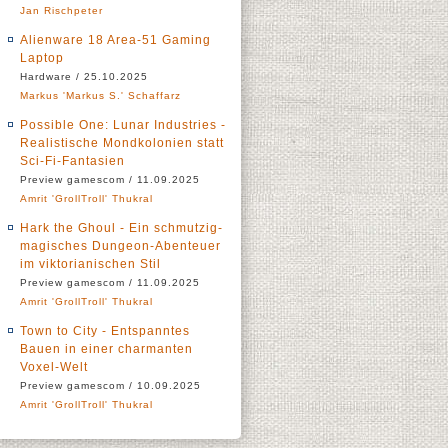
Jan Rischpeter
Alienware 18 Area-51 Gaming
Laptop
Hardware / 25.10.2025
Markus 'Markus S.' Schaffarz
Possible One: Lunar Industries -
Realistische Mondkolonien statt
Sci-Fi-Fantasien
Preview gamescom / 11.09.2025
Amrit 'GrollTroll' Thukral
Hark the Ghoul - Ein schmutzig-
magisches Dungeon-Abenteuer
im viktorianischen Stil
Preview gamescom / 11.09.2025
Amrit 'GrollTroll' Thukral
Town to City - Entspanntes
Bauen in einer charmanten
Voxel-Welt
Preview gamescom / 10.09.2025
Amrit 'GrollTroll' Thukral