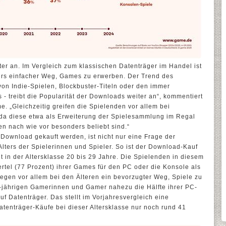
er an. Im Vergleich zum klassischen Datenträger im Handel ist
ers einfacher Weg, Games zu erwerben. Der Trend des
 von Indie-Spielen, Blockbuster-Titeln oder den immer
 - treibt die Popularität der Downloads weiter an“, kommentiert
e. „Gleichzeitig greifen die Spielenden vor allem bei
da diese etwa als Erweiterung der Spielesammlung im Regal
en nach wie vor besonders beliebt sind.“
 Download gekauft werden, ist nicht nur eine Frage der
Alters der Spielerinnen und Spieler. So ist der Download-Kauf
t in der Altersklasse 20 bis 29 Jahre. Die Spielenden in diesem
ertel (77 Prozent) ihrer Games für den PC oder die Konsole als
egen vor allem bei den Älteren ein bevorzugter Weg, Spiele zu
9-jährigen Gamerinnen und Gamer nahezu die Hälfte ihrer PC-
f Datenträger. Das stellt im Vorjahresvergleich eine
Datenträger-Käufe bei dieser Altersklasse nur noch rund 41