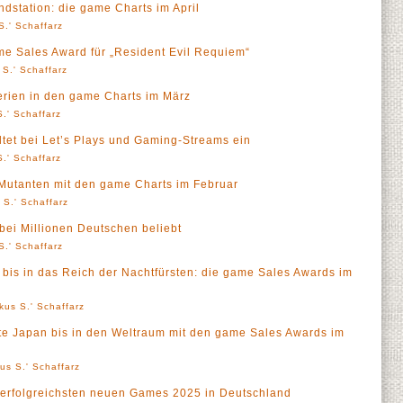
dstation: die game Charts im April
S.' Schaffarz
me Sales Award für „Resident Evil Requiem“
 S.' Schaffarz
erien in den game Charts im März
.' Schaffarz
ltet bei Let’s Plays und Gaming-Streams ein
.' Schaffarz
utanten mit den game Charts im Februar
 S.' Schaffarz
ei Millionen Deutschen beliebt
S.' Schaffarz
bis in das Reich der Nachtfürsten: die game Sales Awards im
kus S.' Schaffarz
te Japan bis in den Weltraum mit den game Sales Awards im
us S.' Schaffarz
 erfolgreichsten neuen Games 2025 in Deutschland