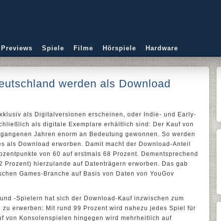
 Previews
Spiele
Filme
Hörspiele
Hardware
eutschland werden als Download
xklusiv als Digitalversionen erscheinen, oder Indie- und Early-
chließlich als digitale Exemplare erhältlich sind: Der Kauf von
ergangenen Jahren enorm an Bedeutung gewonnen. So werden
es als Download erworben. Damit macht der Download-Anteil
ozentpunkte von 60 auf erstmals 68 Prozent. Dementsprechend
(32 Prozent) hierzulande auf Datenträgern erworben. Das gab
tschen Games-Branche auf Basis von Daten von YouGov
 und -Spielern hat sich der Download-Kauf inzwischen zum
e zu erwerben: Mit rund 99 Prozent wird nahezu jedes Spiel für
f von Konsolenspielen hingegen wird mehrheitlich auf