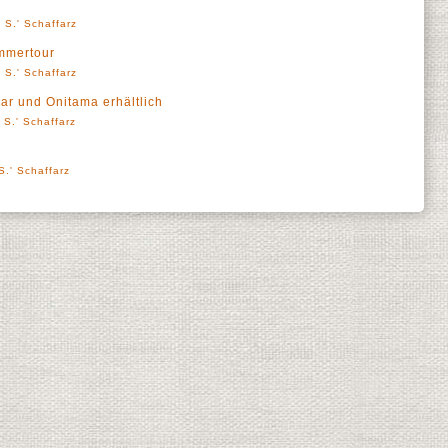
 S.' Schaffarz
mmertour
 S.' Schaffarz
ar und Onitama erhältlich
 S.' Schaffarz
S.' Schaffarz