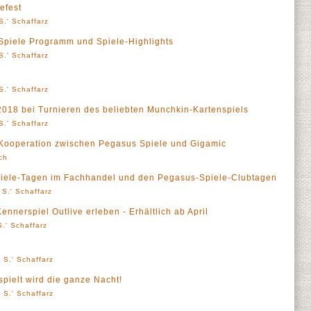
efest
S.' Schaffarz
piele Programm und Spiele-Highlights
S.' Schaffarz
S.' Schaffarz
 2018 bei Turnieren des beliebten Munchkin-Kartenspiels
S.' Schaffarz
: Kooperation zwischen Pegasus Spiele und Gigamic
ch
iele-Tagen im Fachhandel und den Pegasus-Spiele-Clubtagen
 S.' Schaffarz
ennerspiel Outlive erleben - Erhältlich ab April
.' Schaffarz
 S.' Schaffarz
spielt wird die ganze Nacht!
 S.' Schaffarz