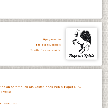
pegasus.de
fb/pegasusspiele
twitter/pegasusspiele
bt es ab sofort auch als kostenloses Pen & Paper RPG
' Thukral
S.' Schaffarz