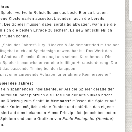
ahres:
 Spieler wertvolle Rohstoffe um das beste Bier zu brauen.
gene Klostergarten ausgebaut, sondern auch die bereits
n. Die Spieler müssen dabei sorgfältig abwägen, wann sie die
sich die besten Erträge zu sichern. Es gewinnt schließlich
er füllen konnte.
e „Spiel des Jahres“-Jury: "Heaven & Ale demonstriert mit seiner
eitsgebot auch auf Spieldesign anwendbar ist: Das Werk des
nd Andreas Schmidt überzeugt aus seinem Kern heraus. Die
e Spieler immer wieder vor eine knifflige Herausforderung. Die
d das passende Timing bei den knappen
, ist eine anregende Aufgabe für erfahrene Kennerspieler.“
Spiel des Jahres:
uf ein spannendes Inselabenteuer. Als die Spieler gerade den
ufteilen, bebt plötzlich die Erde und der alte Vulkan bricht
nun Rückzug zum Schiff. In
Memoarrr!
müssen die Spieler auf
nder Karten möglichst viele Rubine und natürlich das eigene
asiert auf dem bekannten Memo-Prinzip, lädt jedoch besonders
 Spielern und bunte Grafiken von
Pablo Fontagnier (Hombre)
in.