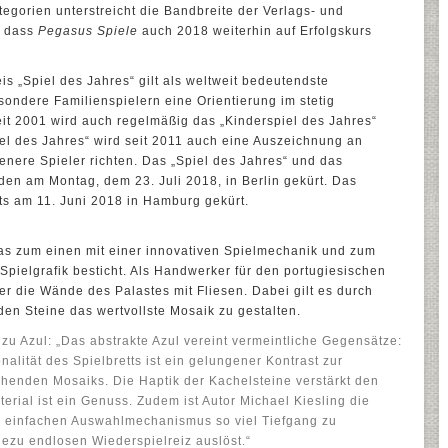
tegorien unterstreicht die Bandbreite der Verlags- und
, dass
Pegasus Spiele
auch 2018 weiterhin auf Erfolgskurs
eis „Spiel des Jahres“ gilt als weltweit bedeutendste
ondere Familienspielern eine Orientierung im stetig
it 2001 wird auch regelmäßig das „Kinderspiel des Jahres“
el des Jahres“ wird seit 2011 auch eine Auszeichnung an
renere Spieler richten. Das „Spiel des Jahres“ und das
en am Montag, dem 23. Juli 2018, in Berlin gekürt. Das
its am 11. Juni 2018 in Hamburg gekürt.
 das zum einen mit einer innovativen Spielmechanik und zum
pielgrafik besticht. Als Handwerker für den portugiesischen
er die Wände des Palastes mit Fliesen. Dabei gilt es durch
en Steine das wertvollste Mosaik zu gestalten.
 zu Azul: „Das abstrakte Azul vereint vermeintliche Gegensätze:
nalität des Spielbretts ist ein gelungener Kontrast zur
henden Mosaiks. Die Haptik der Kachelsteine verstärkt den
terial ist ein Genuss. Zudem ist Autor Michael Kiesling die
m einfachen Auswahlmechanismus so viel Tiefgang zu
hezu endlosen Wiederspielreiz auslöst.“