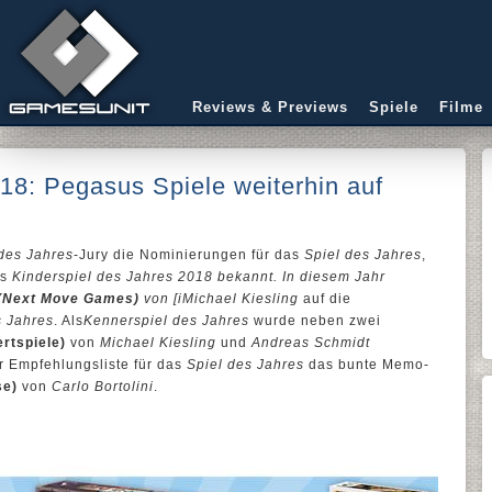
Reviews & Previews
Spiele
Filme
018: Pegasus Spiele weiterhin auf
 des Jahres
-Jury die Nominierungen für das
Spiel des Jahres
,
as
Kinderspiel des Jahres 2018 bekannt. In diesem Jahr
 (Next Move Games)
von [iMichael Kiesling
auf die
s Jahres
. Als
Kennerspiel des Jahres
wurde neben zwei
rtspiele)
von
Michael Kiesling
und
Andreas Schmidt
er Empfehlungsliste für das
Spiel des Jahres
das bunte Memo-
se)
von
Carlo Bortolini
.