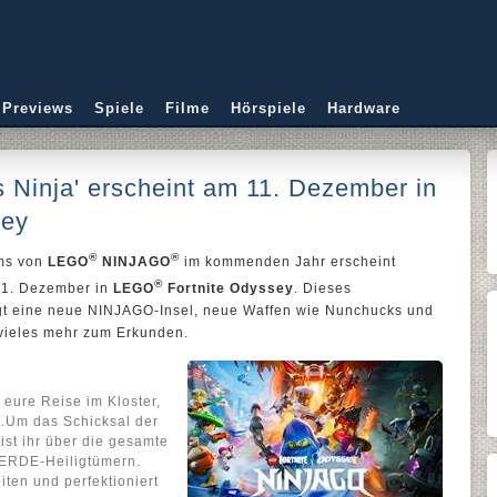
 Previews
Spiele
Filme
Hörspiele
Hardware
s Ninja' erscheint am 11. Dezember in
sey
®
®
ums von
LEGO
NINJAGO
im kommenden Jahr erscheint
®
1. Dezember in
LEGO
Fortnite Odyssey
. Dieses
gt eine neue NINJAGO-Insel, neue Waffen wie Nunchucks und
vieles mehr zum Erkunden.
t eure Reise im Kloster,
t.Um das Schicksal der
ist ihr über die gesamte
 ERDE-Heiligtümern.
iten und perfektioniert