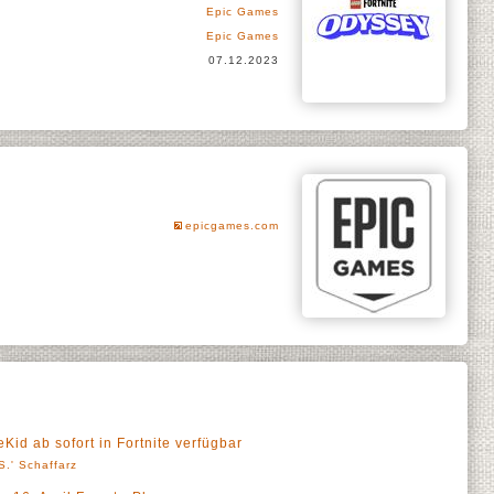
Epic Games
Epic Games
07.12.2023
epicgames.com
d ab sofort in Fortnite verfügbar
S.' Schaffarz