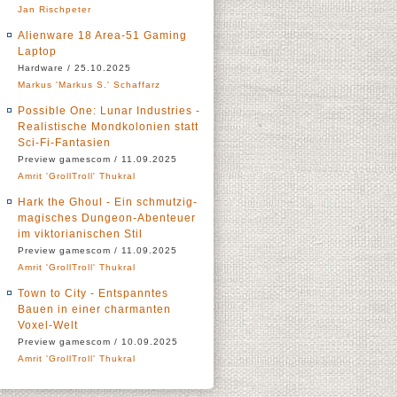
Jan Rischpeter
Alienware 18 Area-51 Gaming
Laptop
Hardware / 25.10.2025
Markus 'Markus S.' Schaffarz
Possible One: Lunar Industries -
Realistische Mondkolonien statt
Sci-Fi-Fantasien
Preview gamescom / 11.09.2025
Amrit 'GrollTroll' Thukral
Hark the Ghoul - Ein schmutzig-
magisches Dungeon-Abenteuer
im viktorianischen Stil
Preview gamescom / 11.09.2025
Amrit 'GrollTroll' Thukral
Town to City - Entspanntes
Bauen in einer charmanten
Voxel-Welt
Preview gamescom / 10.09.2025
Amrit 'GrollTroll' Thukral