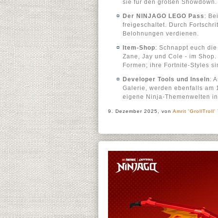
sie für den großen Showdown.
Der NINJAGO LEGO Pass
: Be
freigeschaltet. Durch Fortschr
Belohnungen verdienen.
Item-Shop
: Schnappt euch di
Zane, Jay und Cole - im Shop.
Formen; ihre Fortnite-Styles s
Developer Tools und Inseln
: 
Galerie, werden ebenfalls am 1
eigene Ninja-Themenwelten in F
9. Dezember 2025, von
Amrit 'GrollTroll'