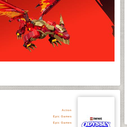
Action
Epic Games
Epic Games