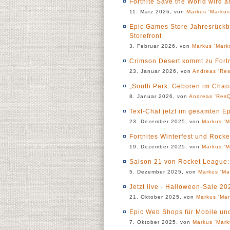
Fortnite Save the World wird a
11. März 2026, von
Markus 'Markus
Epic Games Store Jahresrückbl
Storefront
3. Februar 2026, von
Markus 'Mark
Crimson Desert kommt zu Fortn
23. Januar 2026, von
Andreas 'Res
„South Park: Geboren im Chao
8. Januar 2026, von
Andreas 'ResQ
Text-Chat jetzt im gesamten E
23. Dezember 2025, von
Markus 'M
Fortnites Winterfest und Rocke
19. Dezember 2025, von
Markus 'M
Saison 21 von Rocket League: 
5. Dezember 2025, von
Markus 'Ma
Jetzt live - Halloween-Sale 2
21. Oktober 2025, von
Markus 'Mar
Epic Web Shops für Mobile und
7. Oktober 2025, von
Markus 'Mark