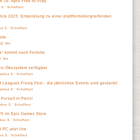
m 16. April Free-to-Play
 S.' Schaffarz
ick 2025: Entwicklung zu einer plattformübergreifenden
us S.' Schaffarz
ite
Q' Nix
s“ kommt nach Fortnite
' Nix
pic-Ökosystem verfügbar
arkus S.' Schaffarz
t Leagues Frosty Fest - die jährlichen Events sind gestartet
arkus S.' Schaffarz
Pursuit in Paris!
rkus S.' Schaffarz
025 im Epic Games Store
kus S.' Schaffarz
 PC jetzt live
us S.' Schaffarz