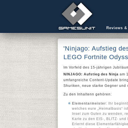
Reviews &
'Ninjago: Aufstieg de
LEGO Fortnite Odys
Im Vorfeld des 15-jährigen Jubilä
NINJAGO: Aufstieg des Ninja
am 1
umfangreiche Content-Update brin
Shuriken, neue starke Gegner und 
Zu den Inhaltenn gehören:
Elementarmeister
: Ihr beginn
welches eure „Heimatbasis“ is
Insel zum Guten zu wenden, re
Karte zu den EIS-, BLITZ- und
Erlernt diese Elementarfähigke