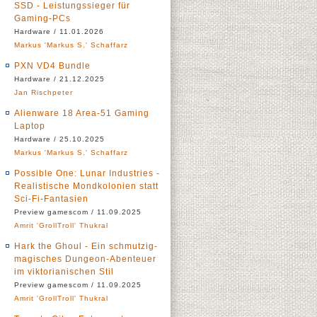
SSD - Leistungssieger für
Gaming-PCs
Hardware / 11.01.2026
Markus 'Markus S.' Schaffarz
PXN VD4 Bundle
Hardware / 21.12.2025
Jan Rischpeter
Alienware 18 Area-51 Gaming
Laptop
Hardware / 25.10.2025
Markus 'Markus S.' Schaffarz
Possible One: Lunar Industries -
Realistische Mondkolonien statt
Sci-Fi-Fantasien
Preview gamescom / 11.09.2025
Amrit 'GrollTroll' Thukral
Hark the Ghoul - Ein schmutzig-
magisches Dungeon-Abenteuer
im viktorianischen Stil
Preview gamescom / 11.09.2025
Amrit 'GrollTroll' Thukral