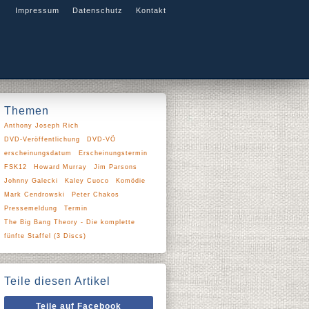
Impressum
Datenschutz
Kontakt
Themen
Anthony Joseph Rich
DVD-Veröffentlichung
DVD-VÖ
erscheinungsdatum
Erscheinungstermin
FSK12
Howard Murray
Jim Parsons
Johnny Galecki
Kaley Cuoco
Komödie
Mark Cendrowski
Peter Chakos
Pressemeldung
Termin
The Big Bang Theory - Die komplette
fünfte Staffel (3 Discs)
Teile diesen Artikel
Teile auf Facebook