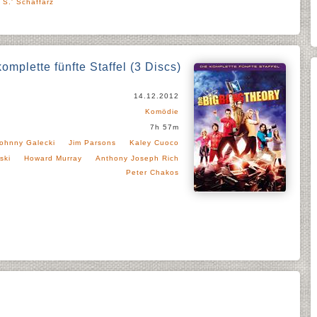
 S.' Schaffarz
mplette fünfte Staffel (3 Discs)
14.12.2012
Komödie
7h 57m
ohnny Galecki
Jim Parsons
Kaley Cuoco
ski
Howard Murray
Anthony Joseph Rich
Peter Chakos