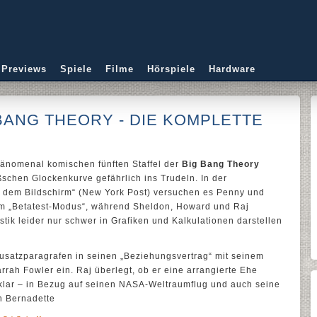
 Previews
Spiele
Filme
Hörspiele
Hardware
 BANG THEORY - DIE KOMPLETTE
hänomenal komischen fünften Staffel der
Big Bang Theory
chen Glockenkurve gefährlich ins Trudeln. In der
 dem Bildschirm“ (New York Post) versuchen es Penny und
im „Betatest-Modus“, während Sheldon, Howard und Raj
tik leider nur schwer in Grafiken und Kalkulationen darstellen
Zusatzparagrafen in seinen „Beziehungsvertrag“ mit seinem
rrah Fowler ein. Raj überlegt, ob er eine arrangierte Ehe
tklar – in Bezug auf seinen NASA-Weltraumflug und auch seine
n Bernadette