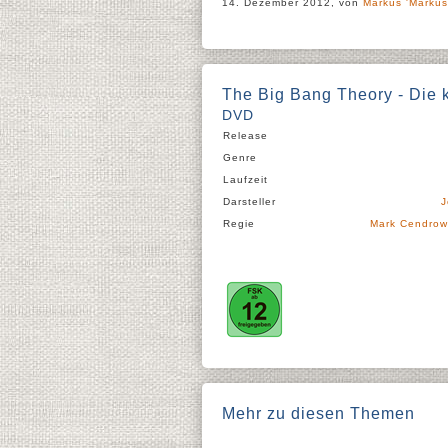
14. Dezember 2012, von
Markus 'Markus
The Big Bang Theory - Die ko
DVD
Release
Genre
Laufzeit
Darsteller
J
Regie
Mark Cendrow
Mehr zu diesen Themen