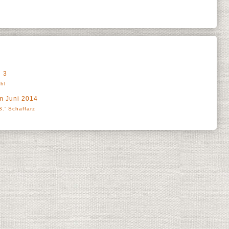
l 3
hl
m Juni 2014
.' Schaffarz