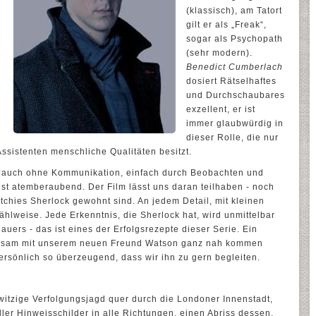
(klassisch), am Tatort
gilt er als „Freak“,
sogar als Psychopath
(sehr modern).
Benedict Cumberlach
dosiert Rätselhaftes
und Durchschaubares
exzellent, er ist
immer glaubwürdig in
dieser Rolle, die nur
ssistenten menschliche Qualitäten besitzt.
 - auch ohne Kommunikation, einfach durch Beobachten und
st atemberaubend. Der Film lässt uns daran teilhaben - noch
itchies Sherlock gewohnt sind. An jedem Detail, mit kleinen
ählweise. Jede Erkenntnis, die Sherlock hat, wird unmittelbar
uers - das ist eines der Erfolgsrezepte dieser Serie. Ein
nsam mit unserem neuen Freund Watson ganz nah kommen
persönlich so überzeugend, dass wir ihn zu gern begleiten.
rwitzige Verfolgungsjagd quer durch die Londoner Innenstadt,
ler Hinweisschilder in alle Richtungen, einen Abriss dessen,