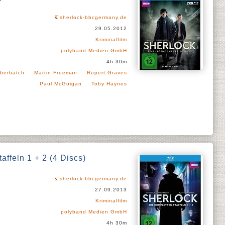
sherlock-bbcgermany.de
29.05.2012
Kriminalfilm
polyband Medien GmbH
4h 30m
berbatch
Martin Freeman
Rupert Graves
Paul McGuigan
Toby Haynes
affeln 1 + 2 (4 Discs)
sherlock-bbcgermany.de
27.09.2013
Kriminalfilm
polyband Medien GmbH
4h 30m