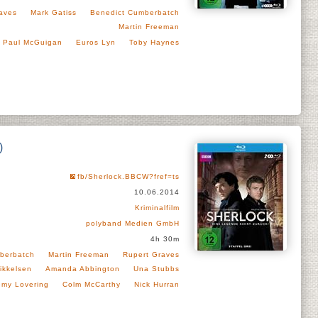
aves
Mark Gatiss
Benedict Cumberbatch
Martin Freeman
Paul McGuigan
Euros Lyn
Toby Haynes
)
fb/Sherlock.BBCW?fref=ts
10.06.2014
Kriminalfilm
polyband Medien GmbH
4h 30m
berbatch
Martin Freeman
Rupert Graves
ikkelsen
Amanda Abbington
Una Stubbs
emy Lovering
Colm McCarthy
Nick Hurran