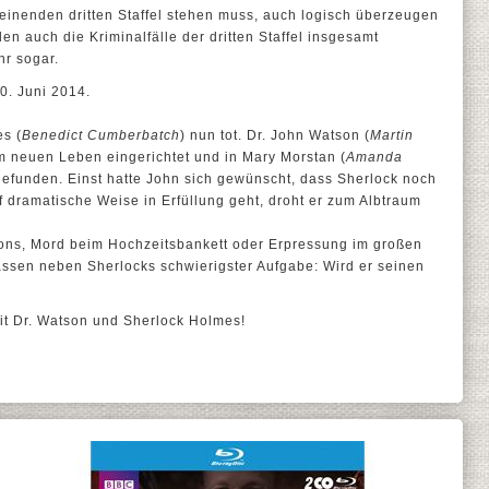
inenden dritten Staffel stehen muss, auch logisch überzeugen
en auch die Kriminalfälle der dritten Staffel insgesamt
hr sogar.
0. Juni 2014.
es (
Benedict Cumberbatch
) nun tot. Dr. John Watson (
Martin
em neuen Leben eingerichtet und in Mary Morstan (
Amanda
r gefunden. Einst hatte John sich gewünscht, dass Sherlock noch
uf dramatische Weise in Erfüllung geht, droht er zum Albtraum
ons, Mord beim Hochzeitsbankett oder Erpressung im großen
blassen neben Sherlocks schwierigster Aufgabe: Wird er seinen
mit Dr. Watson und Sherlock Holmes!